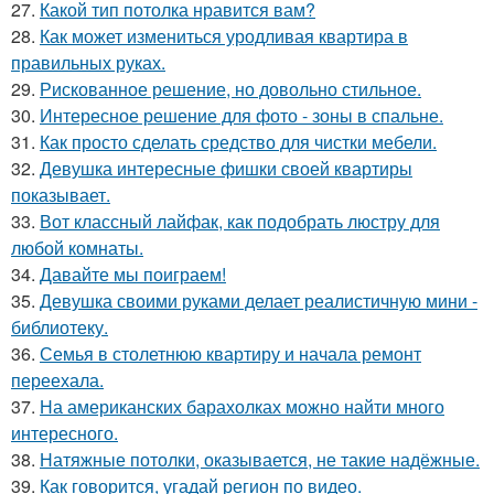
27.
Какой тип потолка нравится вам?
28.
Как может измениться уродливая квартира в
правильных руках.
29.
Рискованное решение, но довольно стильное.
30.
Интересное решение для фото - зоны в спальне.
31.
Как просто сделать средство для чистки мебели.
32.
Девушка интересные фишки своей квартиры
показывает.
33.
Вот классный лайфак, как подобрать люстру для
любой комнаты.
34.
Давайте мы поиграем!
35.
Девушка своими руками делает реалистичную мини -
библиотеку.
36.
Семья в столетнюю квартиру и начала ремонт
переехала.
37.
На американских барахолках можно найти много
интересного.
38.
Натяжные потолки, оказывается, не такие надёжные.
39.
Как говорится, угадай регион по видео.