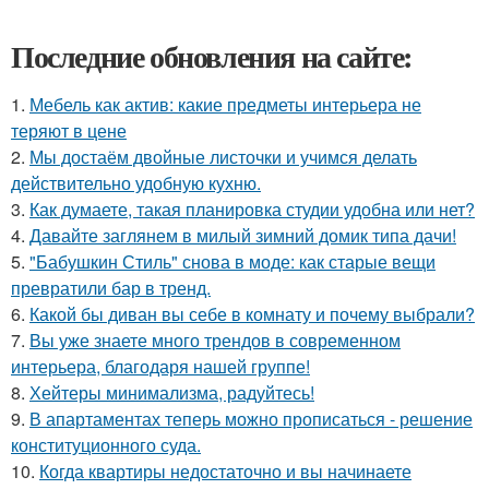
Последние обновления на сайте:
1.
Мебель как актив: какие предметы интерьера не
теряют в цене
2.
Мы достаём двойные листочки и учимся делать
действительно удобную кухню.
3.
Как думаете, такая планировка студии удобна или нет?
4.
Давайте заглянем в милый зимний домик типа дачи!
5.
"Бабушкин Стиль" снова в моде: как старые вещи
превратили бар в тренд.
6.
Какой бы диван вы себе в комнату и почему выбрали?
7.
Вы уже знаете много трендов в современном
интерьера, благодаря нашей группе!
8.
Хейтеры минимализма, радуйтесь!
9.
В апартаментах теперь можно прописаться - решение
конституционного суда.
10.
Когда квартиры недостаточно и вы начинаете