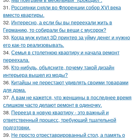
31.
Россиянки сняли во Флоренции собор XVI века
вместо квартиры.
32.
Интересно, а если бы вы переехали жить в
Германию, то собирали бы вещи с мусорок?
33.
Когда муж купил 3D принтер за уйму денег и нужно
его как-то реализовывать.
34.
Семья в столетнюю квартиру и начала ремонт
переехала.
35.
Кто-нибудь, объясните, почему такой дизайн
интерьера вышел из моды?
36.
Китайцы не перестают удивлять своими товарами
для дома.
37.
А вам не кажется, что женщины в последнее время
слишком часто делают ремонт в одиночку.
38.
Переезд в новую квартиру - это важный и
ответственный процесс, требующий тщательной
подготовки.
39.
Не просто отреставрированный стол, а память о