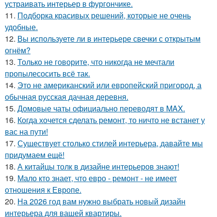
устраивать интерьер в фургончике.
11.
Подборка красивых решений, которые не очень
удобные.
12.
Вы используете ли в интерьере свечки с открытым
огнём?
13.
Только не говорите, что никогда не мечтали
пропылесосить всё так.
14.
Это не американский или европейский пригород, а
обычная русская дачная деревня.
15.
Домовые чаты официально переводят в MAX.
16.
Когда хочется сделать ремонт, то ничто не встанет у
вас на пути!
17.
Существует столько стилей интерьера, давайте мы
придумаем ещё!
18.
А китайцы толк в дизайне интерьеров знают!
19.
Мало кто знает, что евро - ремонт - не имеет
отношения к Европе.
20.
На 2026 год вам нужно выбрать новый дизайн
интерьера для вашей квартиры.