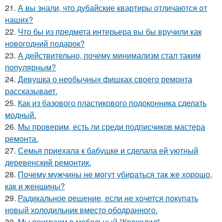
21.
А вы знали, что дубайские квартиры отличаются от
наших?
22.
Что бы из предмета интерьера вы бы вручили как
новогодний подарок?
23.
А действительно, почему минимализм стал таким
популярным?
24.
Девушка о необычных фишках своего ремонта
рассказывает.
25.
Как из базового пластикового подоконника сделать
модный.
26.
Мы проверим, есть ли среди подписчиков мастера
ремонта.
27.
Семья приехала к бабушке и сделала ей уютный
деревенский ремонтик.
28.
Почему мужчины не могут убираться так же хорошо,
как и женщины?
29.
Радикальное решение, если не хочется покупать
новый холодильник вместо ободранного.
30.
Мы поиграем в мебельный "Крокодил".