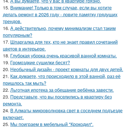
14.
А вы думаете, что у вас в квартире грязно.
15.
Внимание! Только в том случае, если вы хотите
делать ремонт в 2026 году - ловите памятку грядущих
трендов.
16.
А действительно, почему минимализм стал таким
популярным?
17.
Шпаргалка для тех, кто не знает правил сочетаний
цветов в интерьере.
18.
Глубокая уборка очень красивой ванной комнаты.
19.
Громоздкие сушилки бесят?
20.
Необычный дизайн - проект комнаты для двух детей.
21.
Как думаете, что происходило в этой ванной, раз её
пришлось так мыть?
22.
Льготная ипотека за обещание ребёнка завести.
23.
Представьте, что вы поселились в квартиру без
ремонта.
24.
В Алматы микроволновка свет в соседнем подъезде
включает.
25.
Мы поиграем в мебельный "Крокодил".