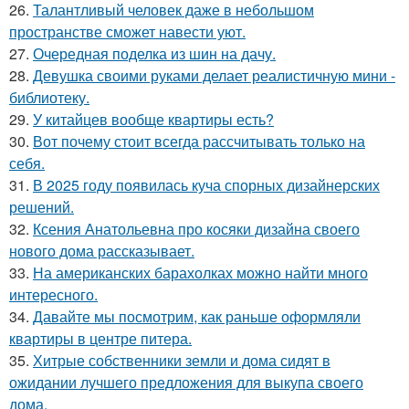
26.
Талантливый человек даже в небольшом
пространстве сможет навести уют.
27.
Очередная поделка из шин на дачу.
28.
Девушка своими руками делает реалистичную мини -
библиотеку.
29.
У китайцев вообще квартиры есть?
30.
Вот почему стоит всегда рассчитывать только на
себя.
31.
В 2025 году появилась куча спорных дизайнерских
решений.
32.
Ксения Анатольевна про косяки дизайна своего
нового дома рассказывает.
33.
На американских барахолках можно найти много
интересного.
34.
Давайте мы посмотрим, как раньше оформляли
квартиры в центре питера.
35.
Хитрые собственники земли и дома сидят в
ожидании лучшего предложения для выкупа своего
дома.