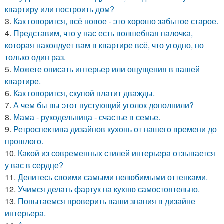
квартиру или построить дом?
3.
Как говорится, всё новое - это хорошо забытое старое.
4.
Представим, что у нас есть волшебная палочка,
которая наколдует вам в квартире всё, что угодно, но
только один раз.
5.
Можете описать интерьер или ощущения в вашей
квартире.
6.
Как говорится, скупой платит дважды.
7.
А чем бы вы этот пустующий уголок дополнили?
8.
Мама - рукодельница - счастье в семье.
9.
Ретроспектива дизайнов кухонь от нашего времени до
прошлого.
10.
Какой из современных стилей интерьера отзывается
у вас в сердце?
11.
Делитесь своими самыми нелюбимыми оттенками.
12.
Учимся делать фартук на кухню самостоятельно.
13.
Попытаемся проверить ваши знания в дизайне
интерьера.