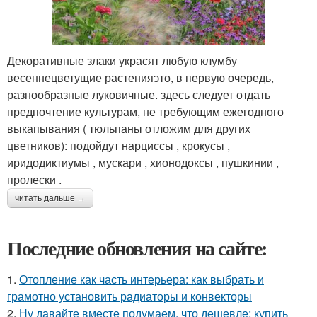
Декоративные злаки украсят любую клумбу
весеннецветущие растенияэто, в первую очередь,
разнообразные луковичные. здесь следует отдать
предпочтение культурам, не требующим ежегодного
выкапывания ( тюльпаны отложим для других
цветников): подойдут нарциссы , крокусы ,
иридодиктиумы , мускари , хионодоксы , пушкинии ,
пролески .
читать дальше →
Последние обновления на сайте:
1.
Отопление как часть интерьера: как выбрать и
грамотно установить радиаторы и конвекторы
2.
Ну давайте вместе подумаем, что дешевле: купить