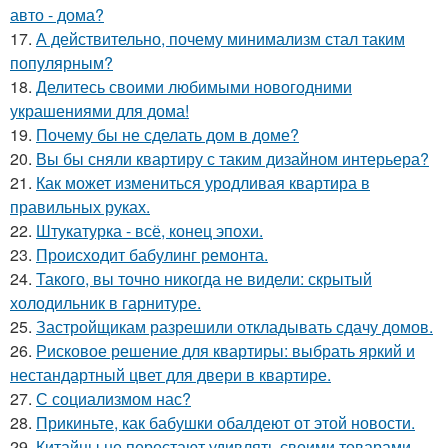
авто - дома?
17.
А действительно, почему минимализм стал таким
популярным?
18.
Делитесь своими любимыми новогодними
украшениями для дома!
19.
Почему бы не сделать дом в доме?
20.
Вы бы сняли квартиру с таким дизайном интерьера?
21.
Как может измениться уродливая квартира в
правильных руках.
22.
Штукатурка - всё, конец эпохи.
23.
Происходит бабулинг ремонта.
24.
Такого, вы точно никогда не видели: скрытый
холодильник в гарнитуре.
25.
Застройщикам разрешили откладывать сдачу домов.
26.
Рисковое решение для квартиры: выбрать яркий и
нестандартный цвет для двери в квартире.
27.
С социализмом нас?
28.
Прикиньте, как бабушки обалдеют от этой новости.
29.
Китайцы не перестают удивлять своими товарами