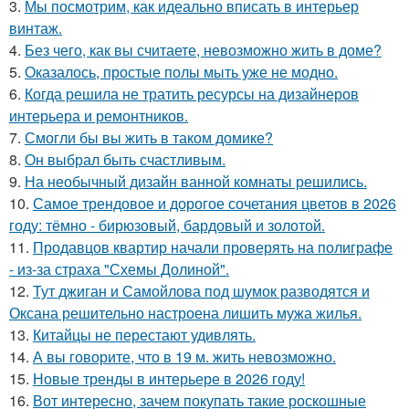
3.
Мы посмотрим, как идеально вписать в интерьер
винтаж.
4.
Без чего, как вы считаете, невозможно жить в доме?
5.
Оказалось, простые полы мыть уже не модно.
6.
Когда решила не тратить ресурсы на дизайнеров
интерьера и ремонтников.
7.
Смогли бы вы жить в таком домике?
8.
Он выбрал быть счастливым.
9.
На необычный дизайн ванной комнаты решились.
10.
Самое трендовое и дорогое сочетания цветов в 2026
году: тёмно - бирюзовый, бардовый и золотой.
11.
Продавцов квартир начали проверять на полиграфе
- из-за страха "Схемы Долиной".
12.
Тут джиган и Самойлова под шумок разводятся и
Оксана решительно настроена лишить мужа жилья.
13.
Китайцы не перестают удивлять.
14.
А вы говорите, что в 19 м. жить невозможно.
15.
Новые тренды в интерьере в 2026 году!
16.
Вот интересно, зачем покупать такие роскошные