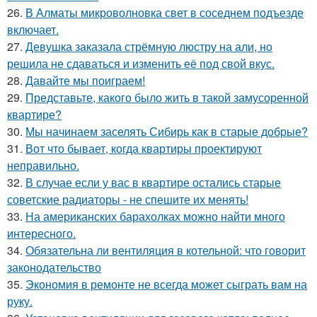
26.
В Алматы микроволновка свет в соседнем подъезде
включает.
27.
Девушка заказала стрёмную люстру на али, но
решила не сдаваться и изменить её под свой вкус.
28.
Давайте мы поиграем!
29.
Представьте, какого было жить в такой замусоренной
квартире?
30.
Мы начинаем заселять Сибирь как в старые добрые?
31.
Вот что бывает, когда квартиры проектируют
неправильно.
32.
В случае если у вас в квартире остались старые
советские радиаторы - не спешите их менять!
33.
На американских барахолках можно найти много
интересного.
34.
Обязательна ли вентиляция в котельной: что говорит
законодательство
35.
Экономия в ремонте не всегда может сыграть вам на
руку.