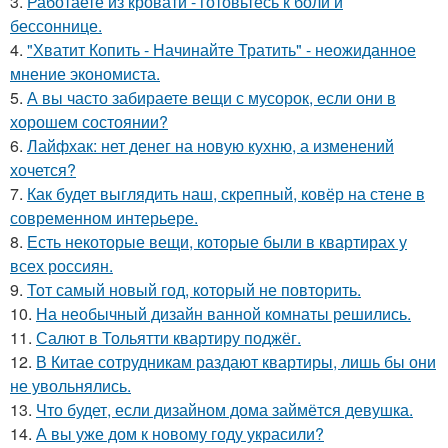
3.
Работаете из кровати - готовьтесь к боли и
бессоннице.
4.
"Хватит Копить - Начинайте Тратить" - неожиданное
мнение экономиста.
5.
А вы часто забираете вещи с мусорок, если они в
хорошем состоянии?
6.
Лайфхак: нет денег на новую кухню, а изменений
хочется?
7.
Как будет выглядить наш, скрепный, ковёр на стене в
современном интерьере.
8.
Есть некоторые вещи, которые были в квартирах у
всех россиян.
9.
Тот самый новый год, который не повторить.
10.
На необычный дизайн ванной комнаты решились.
11.
Салют в Тольятти квартиру поджёг.
12.
В Китае сотрудникам раздают квартиры, лишь бы они
не увольнялись.
13.
Что будет, если дизайном дома займётся девушка.
14.
А вы уже дом к новому году украсили?