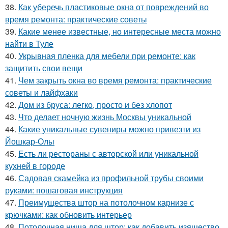
38.
Как уберечь пластиковые окна от повреждений во
время ремонта: практические советы
39.
Какие менее известные, но интересные места можно
найти в Туле
40.
Укрывная пленка для мебели при ремонте: как
защитить свои вещи
41.
Чем закрыть окна во время ремонта: практические
советы и лайфхаки
42.
Дом из бруса: легко, просто и без хлопот
43.
Что делает ночную жизнь Москвы уникальной
44.
Какие уникальные сувениры можно привезти из
Йошкар-Олы
45.
Есть ли рестораны с авторской или уникальной
кухней в городе
46.
Садовая скамейка из профильной трубы своими
руками: пошаговая инструкция
47.
Преимущества штор на потолочном карнизе с
крючками: как обновить интерьер
48.
Потолочная ниша для штор: как добавить изящество