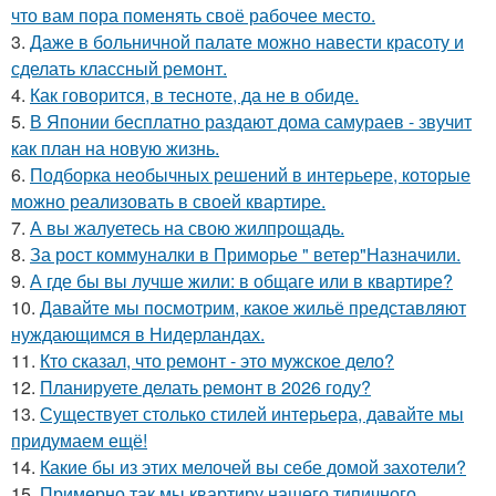
что вам пора поменять своё рабочее место.
3.
Даже в больничной палате можно навести красоту и
сделать классный ремонт.
4.
Как говорится, в тесноте, да не в обиде.
5.
В Японии бесплатно раздают дома самураев - звучит
как план на новую жизнь.
6.
Подборка необычных решений в интерьере, которые
можно реализовать в своей квартире.
7.
А вы жалуетесь на свою жилпрощадь.
8.
За рост коммуналки в Приморье " ветер"Назначили.
9.
А где бы вы лучше жили: в общаге или в квартире?
10.
Давайте мы посмотрим, какое жильё представляют
нуждающимся в Нидерландах.
11.
Кто сказал, что ремонт - это мужское дело?
12.
Планируете делать ремонт в 2026 году?
13.
Существует столько стилей интерьера, давайте мы
придумаем ещё!
14.
Какие бы из этих мелочей вы себе домой захотели?
15.
Примерно так мы квартиру нашего типичного