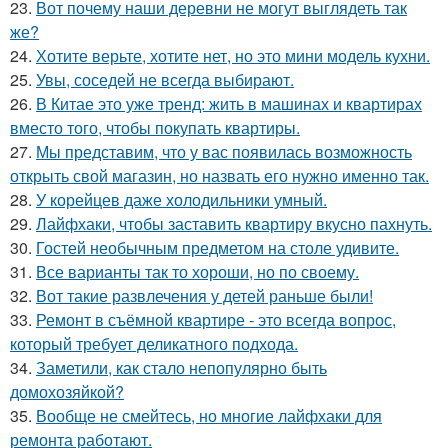
23.
Вот почему наши деревни не могут выглядеть так
же?
24.
Хотите верьте, хотите нет, но это мини модель кухни.
25.
Увы, соседей не всегда выбирают.
26.
В Китае это уже тренд: жить в машинах и квартирах
вместо того, чтобы покупать квартиры.
27.
Мы представим, что у вас появилась возможность
открыть свой магазин, но назвать его нужно именно так.
28.
У корейцев даже холодильники умный.
29.
Лайфхаки, чтобы заставить квартиру вкусно пахнуть.
30.
Гостей необычным предметом на столе удивите.
31.
Все варианты так то хороши, но по своему.
32.
Вот такие развлечения у детей раньше были!
33.
Ремонт в съёмной квартире - это всегда вопрос,
который требует деликатного подхода.
34.
Заметили, как стало непопулярно быть
домохозяйкой?
35.
Вообще не смейтесь, но многие лайфхаки для
ремонта работают.