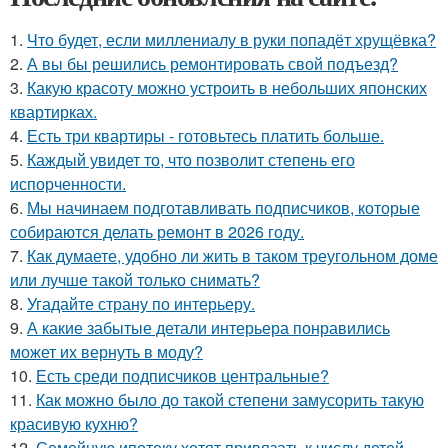
1.
Что будет, если миллениалу в руки попадёт хрущёвка?
2.
А вы бы решились ремонтировать свой подъезд?
3.
Какую красоту можно устроить в небольших японских
квартирках.
4.
Есть три квартиры - готовьтесь платить больше.
5.
Каждый увидет то, что позволит степень его
испорченности.
6.
Мы начинаем подготавливать подписчиков, которые
собираются делать ремонт в 2026 году.
7.
Как думаете, удобно ли жить в таком треугольном доме
или лучше такой только снимать?
8.
Угадайте страну по интерьеру.
9.
А какие забытые детали интерьера понравились
может их вернуть в моду?
10.
Есть среди подписчиков центральные?
11.
Как можно было до такой степени замусорить такую
красивую кухню?
12.
Семейную ипотеку хотят привязать к числу детей.