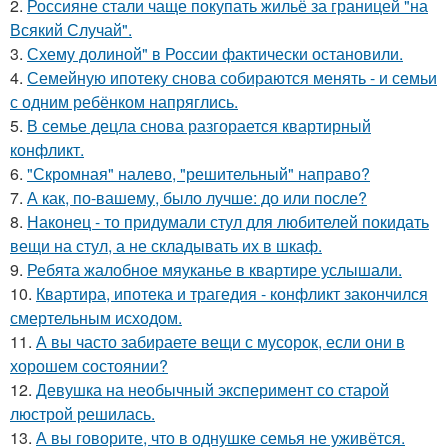
2.
Россияне стали чаще покупать жильё за границей "на
Всякий Случай".
3.
Схему долиной" в России фактически остановили.
4.
Семейную ипотеку снова собираются менять - и семьи
с одним ребёнком напряглись.
5.
В семье децла снова разгорается квартирный
конфликт.
6.
"Скромная" налево, "решительный" направо?
7.
А как, по-вашему, было лучше: до или после?
8.
Наконец - то придумали стул для любителей покидать
вещи на стул, а не складывать их в шкаф.
9.
Ребята жалобное мяуканье в квартире услышали.
10.
Квартира, ипотека и трагедия - конфликт закончился
смертельным исходом.
11.
А вы часто забираете вещи с мусорок, если они в
хорошем состоянии?
12.
Девушка на необычный эксперимент со старой
люстрой решилась.
13.
А вы говорите, что в однушке семья не уживётся.