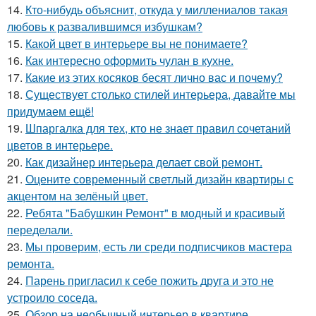
14.
Кто-нибудь объяснит, откуда у миллениалов такая
любовь к развалившимся избушкам?
15.
Какой цвет в интерьере вы не понимаете?
16.
Как интересно оформить чулан в кухне.
17.
Какие из этих косяков бесят лично вас и почему?
18.
Существует столько стилей интерьера, давайте мы
придумаем ещё!
19.
Шпаргалка для тех, кто не знает правил сочетаний
цветов в интерьере.
20.
Как дизайнер интерьера делает свой ремонт.
21.
Оцените современный светлый дизайн квартиры с
акцентом на зелёный цвет.
22.
Ребята "Бабушкин Ремонт" в модный и красивый
переделали.
23.
Мы проверим, есть ли среди подписчиков мастера
ремонта.
24.
Парень пригласил к себе пожить друга и это не
устроило соседа.
25.
Обзор на необычный интерьер в квартире.