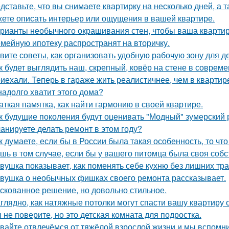
дставьте, что вы снимаете квартирку на несколько дней, а т
ете описать интерьер или ощущения в вашей квартире.
рианты необычного окрашивания стен, чтобы ваша кварти
мейную ипотеку распространят на вторичку.
вите советы, как организовать удобную рабочую зону для д
к будет выглядить наш, скрепный, ковёр на стене в соврем
иехали. Теперь в гараже жить реалистичнее, чем в квартир
надолго хватит этого дома?
аткая памятка, как найти гармонию в своей квартире.
к будущие поколения будут оценивать "Модный" зумерский 
анируете делать ремонт в этом году?
к думаете, если бы в России была такая особенность, то чт
шь в том случае, если бы у вашего питомца была своя собс
вушка показывает, как поменять себе кухню без лишних тра
вушка о необычных фишках своего ремонта рассказывает.
скованное решение, но довольно стильное.
глядно, как натяжные потолки могут спасти вашу квартиру о
 не поверите, но это детская комната для подростка.
вайте отвлечёмся от тяжёлой взрослой жизни и мы вспомни