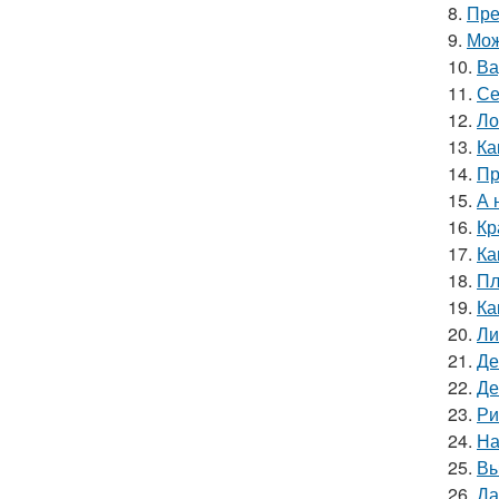
8.
Пре
9.
Мож
10.
Ва
11.
Се
12.
Ло
13.
Ка
14.
Пр
15.
А 
16.
Кр
17.
Ка
18.
Пл
19.
Ка
20.
Ли
21.
Де
22.
Де
23.
Ри
24.
На
25.
Вы
26.
Да