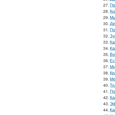
27.
Пр
28.
Ко
29.
Мы
30.
Де
31.
По
32.
Зу
33.
Ка
34.
Ка
35.
Во
36.
Ес
37.
Мн
38.
Кр
39.
Ме
40.
То
41.
По
42.
Ка
43.
Эф
44.
Ка