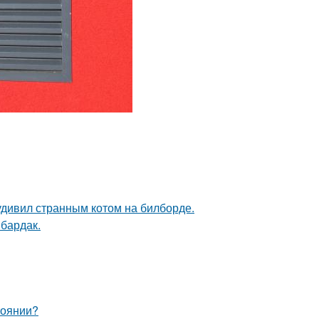
удивил странным котом на билборде.
 бардак.
тоянии?