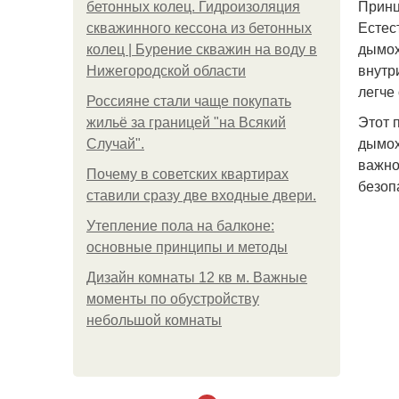
Принц
бетонных колец. Гидроизоляция
Естес
скважинного кессона из бетонных
дымох
колец | Бурение скважин на воду в
внутр
Нижегородской области
легче
Россияне стали чаще покупать
Этот 
жильё за границей "на Всякий
дымох
Случай".
важно
Почему в советских квартирах
безоп
ставили сразу две входные двери.
Утепление пола на балконе:
основные принципы и методы
Дизайн комнаты 12 кв м. Важные
моменты по обустройству
небольшой комнаты