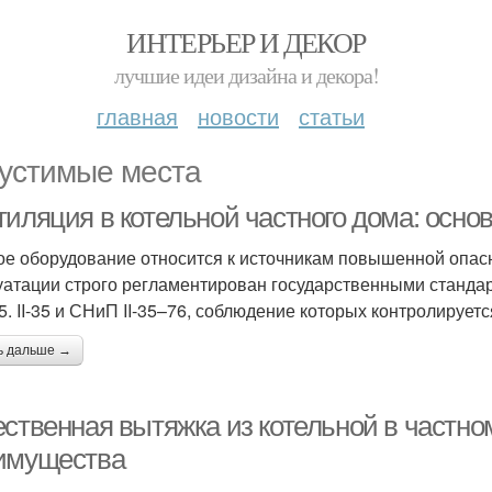
ИНТЕРЬЕР И ДЕКОР
лучшие идеи дизайна и декора!
главная
новости
статьи
устимые места
тиляция в котельной частного дома: осно
ое оборудование относится к источникам повышенной опасн
уатации строго регламентирован государственными станд
05. II-35 и СНиП II-35–76, соблюдение которых контролируе
ь дальше →
ественная вытяжка из котельной в частно
имущества