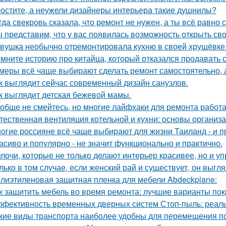
остите, а неужели дизайнеры интерьера такие душнилы?
гда свекровь сказала, что ремонт не нужен, а ты всё равно 
 представим, что у вас появилась возможность открыть свой
вушка необычно отремонтировала кухню в своей хрущёвке и
мните историю про китайца, который отказался продавать 
меры всё чаще выбирают сделать ремонт самостоятельно, а
к выглядит сейчас современный дизайн санузлов.
к выглядит детская бежевой мамы.
обще не смейтесь, но многие лайфхаки для ремонта работа
тественная вентиляция котельной и кухни: основы организ
огие россияне всё чаще выбирают для жизни Таиланд - и п
асиво и популярно - не значит функционально и практично.
лочи, которые не только делают интерьер красивее, но и у
лько в том случае, если женский рай и существует, он выгля
лиэтиленовая защитная пленка для мебели Abdeckplane:
к защитить мебель во время ремонта: лучшие варианты по
фективность временных дверных систем Стоп-пыль: реаль
кие виды транспорта наиболее удобны для перемещения п