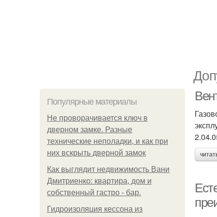
Доп
Вен
Популярные материалы
Газов
Не проворачивается ключ в
экспл
дверном замке. Разные
2.04.
технические неполадки, и как при
них вскрыть дверной замок
читат
Как выглядит недвижимость Вани
Дмитриенко: квартира, дом и
Ест
собственный гастро - бар.
пре
Гидроизоляция кессона из