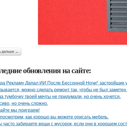
ь дальше →
ледние обновления на сайте:
гда Рекламу Делал ИИ После Бессонной Ночи" застройщик 
зывается, можно сделать ремонт так, чтобы не был заметен
да тумбочку твоей мечты не придумали, но очень хочется.
сиво, но очень сложно.
айте мы поиграем!
посмотрим, как хорошо вы можете описать мебель.
ы часто забираете вещи с мусорок, если они в хорошем сос