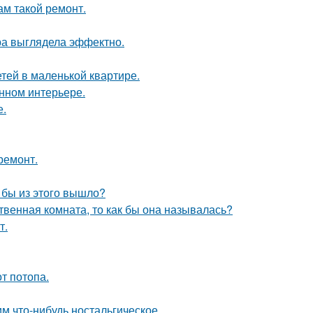
ам такой ремонт.
ра выглядела эффектно.
етей в маленькой квартире.
енном интерьере.
е.
ремонт.
о бы из этого вышло?
твенная комната, то как бы она называлась?
т.
т потопа.
м что-нибудь ностальгическое.