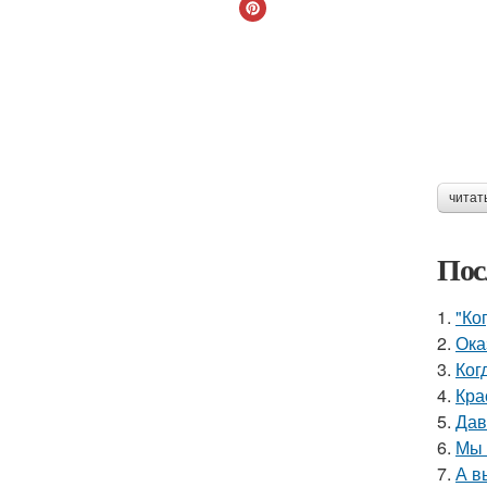
читат
Пос
1.
"Ко
2.
Ока
3.
Ког
4.
Кра
5.
Дав
6.
Мы 
7.
А в