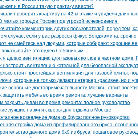
может и в России такую практику ввести?
ишли проверить квартиру на 42-м этаже и увидели длинны
0 малых городов России под угрозой исчезновения.
очитайте комментарии других пользователей, перед тем, как
том случае, если у вас разросся фикус Бенджамина, срочно 
вот не смейтесь над людьми, которые собирают хорошие ве
 показывайте это видео Собяниным.
к я делаю вентиляцию для газовых котлов в частном доме:
к настроить вентиляцию котельной для безопасной эксплуа
олько стоит простейшая вентиляция для газовой плиты: по
лочи, которые не только делают интерьер красивее, но и у
кие основные достопримечательности Москвы стоит посети
к защитить мебель во время ремонта: лучшие варианты
м закрыть диван во время ремонта: полное руководство
кие лучшие парки и скверы для отдыха в Москве
этапное возведение дома из бруса: полное руководство
енняя стройка дома из профилированного бруса: особенно
роительство дачного дома 6х9 из бруса: пошаговое руковод