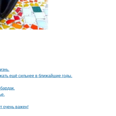
изнь.
жать ещё сильнее в ближайшие годы.
 бардак.
ье.
т очень важен!