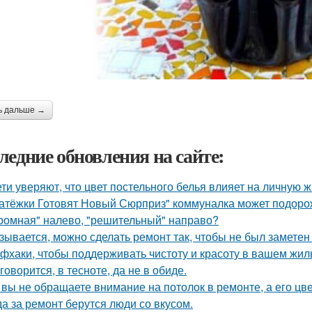
ь дальше →
ледние обновления на сайте:
ети уверяют, что цвет постельного белья влияет на личную ж
атёжки Готовят Новый Сюрприз" коммуналка может подоро
ромная" налево, "решительный" направо?
зывается, можно сделать ремонт так, чтобы не был заметен
фхаки, чтобы поддерживать чистоту и красоту в вашем жил
 говорится, в тесноте, да не в обиде.
 вы не обращаете внимание на потолок в ремонте, а его цве
да за ремонт берутся люди со вкусом.