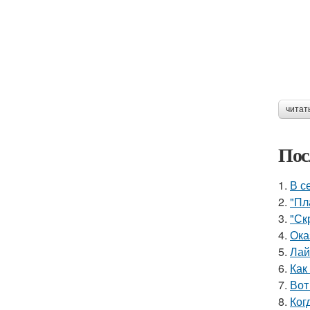
читат
Пос
1.
В с
2.
"Пл
3.
"Ск
4.
Ока
5.
Лай
6.
Как
7.
Вот
8.
Ког