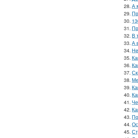
28.
А 
29.
Пр
30.
13
31.
Пр
32.
В 
33.
А 
34.
Не
35.
Ка
36.
Ка
37.
Ск
38.
Ме
39.
Ка
40.
Ка
41.
Че
42.
Ка
43.
По
44.
Ос
45.
Ст