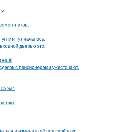
ья.
 ремонтников.
углу и тут началось.
 входной дверью это.
м ещё!
 сделок с пенсионерами ужесточают.
 Схем".
зиатки.
аться и изменить её под свой вкус.