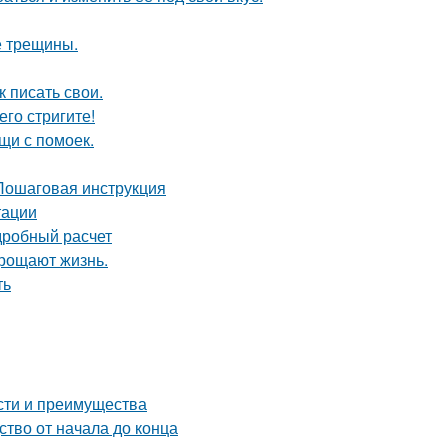
е трещины.
 писать свои.
его стригите!
щи с помоек.
 Пошаговая инструкция
тации
дробный расчет
прощают жизнь.
ть
сти и преимущества
ство от начала до конца