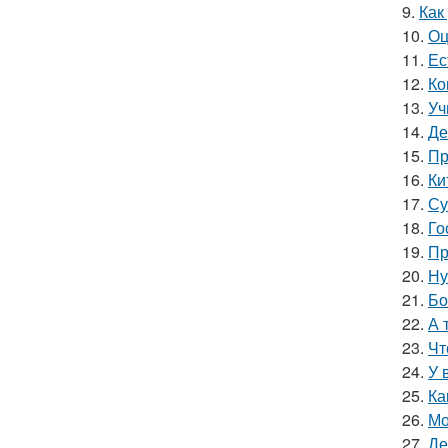
9.
Как
10.
Оц
11.
Ес
12.
Ко
13.
Уч
14.
Де
15.
Пр
16.
Ки
17.
Су
18.
Го
19.
Пр
20.
Ну
21.
Бо
22.
А 
23.
Чт
24.
У 
25.
Ка
26.
Мо
27.
Де