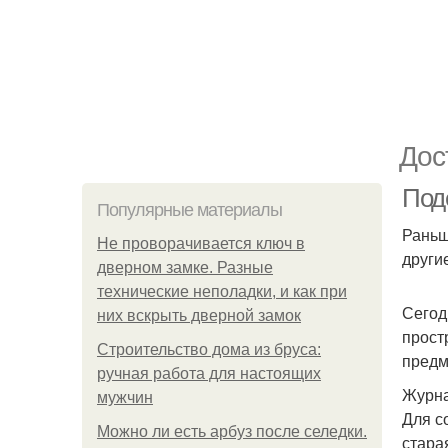
Дос
Под
Популярные материалы
Раньш
Не проворачивается ключ в
други
дверном замке. Разные
технические неполадки, и как при
Сегод
них вскрыть дверной замок
прост
Строительство дома из бруса:
предм
ручная работа для настоящих
Журна
мужчин
Для с
Можно ли есть арбуз после селедки.
стара