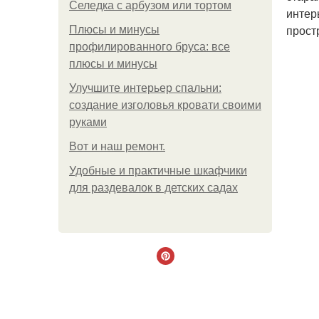
Селедка с арбузом или тортом
интер
прост
Плюсы и минусы
профилированного бруса: все
плюсы и минусы
Улучшите интерьер спальни:
создание изголовья кровати своими
руками
Boт и наш ремoнт.
Удобные и практичные шкафчики
для раздевалок в детских садах