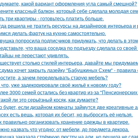
 думаете, какой вариант оформления угла самый смешной?
ените классный балкон, который себе сделала молодая сем
ть три квартиры - готовьтесь платить больше.
гда решила не тратить ресурсы на дизайнеров интерьера и
имся делать фартук на кухню самостоятельно.
вушка попросила подписчиков придумать, что делать в этом 
едставьте, что ваша соседка по подъезду сделала со своей
тайцы не перестают удивлять.
ществует столько стилей интерьера, давайте мы придумае
сдума хочет закрыть лазейку "Бабушкиных Схем" - правила
остите, а зачем переделывать старую мебель?
 что, уже задекорировали своё жильё к новому году?
лее 3000 семей остались без квартир из-за "Пенсионерских
такой ли это серьёзный косяк, как думаете?
о будет, если дизайном комнаты займутся две креативные а
всех есть вещь, которая их бесит, но выбросить её нельзя.
к правильно организовать хранение одежды в квартире.
жно назвать что угодно: от мебели, до предмета декора.
вушка заказала стрёмную люстру на али, но решила не сдав