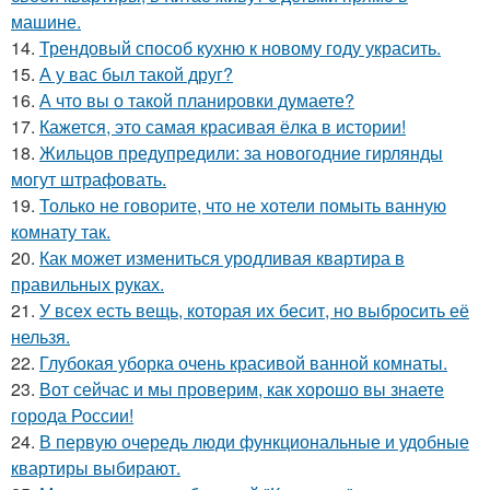
машине.
14.
Трендовый способ кухню к новому году украсить.
15.
А у вас был такой друг?
16.
А что вы о такой планировки думаете?
17.
Кажется, это самая красивая ёлка в истории!
18.
Жильцов предупредили: за новогодние гирлянды
могут штрафовать.
19.
Только не говорите, что не хотели помыть ванную
комнату так.
20.
Как может измениться уродливая квартира в
правильных руках.
21.
У всех есть вещь, которая их бесит, но выбросить её
нельзя.
22.
Глубокая уборка очень красивой ванной комнаты.
23.
Вот сейчас и мы проверим, как хорошо вы знаете
города России!
24.
В первую очередь люди функциональные и удобные
квартиры выбирают.