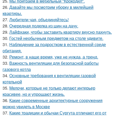
25.
Мы поиграем в мебельный "Крокодил".
26.
Давайте мы посмотрим уборку в милейшей
квартиры.
27.
Любители чая, объединяйтесь!
28.
Очередная поделка из шин на дачу.
29.
Лайфхаки, чтобы заставить квартиру вкусно пахнуть.
30.
Гостей необычным предметом на столе удивите.
31.
Наблюдение за подростком в естественной среде
обитания.
32.
Ремонт, в наше время, уже не нужда, а тренд.
33.
Важность вентиляции для безопасной работы
газового котла
34.
Основные требования к вентиляции газовой
котельной
35.
Мелочи, которые не только делают интерьер
красивее, но и упрощают жизнь.
36.
Какие современные архитектурные сооружения
можно увидеть в Москве
37.
Какие традиции и обычаи Сургута отличают его от