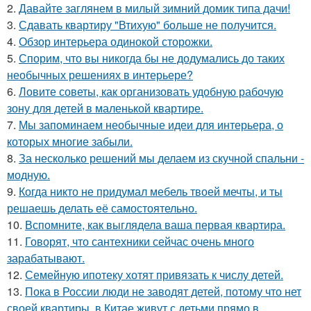
2.
Давайте заглянем в милый зимний домик типа дачи!
3.
Сдавать квартиру "Втихую" больше не получится.
4.
Обзор интерьера одинокой сторожки.
5.
Спорим, что вы никогда бы не додумались до таких
необычных решениях в интерьере?
6.
Ловите советы, как организовать удобную рабочую
зону для детей в маленькой квартире.
7.
Мы запоминаем необычные идеи для интерьера, о
которых многие забыли.
8.
За несколько решений мы делаем из скучной спальни -
модную.
9.
Когда никто не придумал мебель твоей мечты, и ты
решаешь делать её самостоятельно.
10.
Вспомните, как выглядела ваша первая квартира.
11.
Говорят, что сантехники сейчас очень много
зарабатывают.
12.
Семейную ипотеку хотят привязать к числу детей.
13.
Пока в России люди не заводят детей, потому что нет
своей квартиры, в Китае живут с детьми прямо в