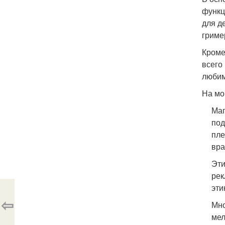
функц
для д
гриме
Кроме
всего
любим
На мо
Маг
под
пле
вра
Эти
рек
эти
⇦
Мно
мел