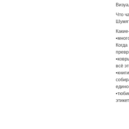
Визуа
Что ч
Шумят
Какие
▪️мно
Когда
превр
▪️ков
всё э
▪️книг
собир
едино
▪️тюб
этике