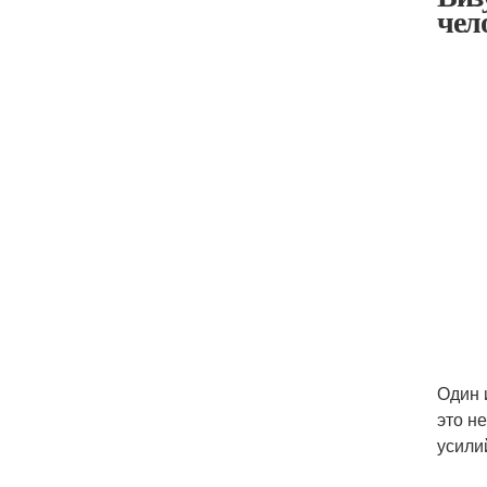
чел
Один 
это н
усили