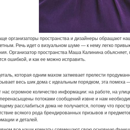
аще организаторы пространства и дизайнеры обращают наше
етным. Речь идет о визуальном шуме — к нему легко привы
ния. Организатор пространства Маша Калинина объясняет,
тся ошибкой, и как ее можно исправить.
деталь, которая одним махом затмевает прелести продуманн
рывает весь шик дома с идеальным порядком, эта помеха 
г нас огромное количество информации: на работе, на улице
 перенасыщены потоками сообщений извне и нам необходим
ящему расслабиться дома не получается, потому что прос
тствие всякого рода брендированных призывов и предметов
мации и деталей.
овном все наши комнаты совмещают свою основную функци