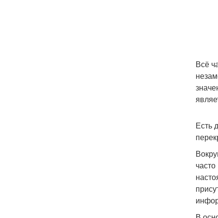
Всё ч
незам
значе
являе
Есть 
перек
Вокру
часто
насто
прису
инфор
В осн