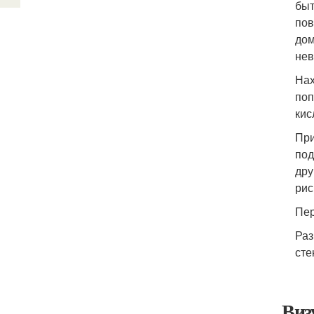
быт
пов
дом
нев
Нах
поп
кис
При
под
дру
рис
Пер
Раз
сте
Виз