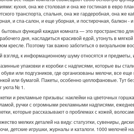
иями: кухня, она же столовая и она же гостиная в евро пла
етского транспорта, спальня, она же гардеробная, она же ка
рная, и спа-салон, и еще уборная, и постирочная, балкон -
 бытовых функций каждая комната — это пространство для 
 рабочего дня, насладиться красивой едой, утонуть в мягкой
ом кресле. Поэтому так важно заботиться о визуальном во
й взгляд, к информационному шуму относятся и предметы,
азинные упаковки и коробки с надписями, которые вы стали
 обуви или подгузников, где организованы мелочи, все еще
нкой или бумагой. Пакеты, особенно целлофановые. Тут бе
г уюта № 1.
кетки и рекламные призывы: наклейки на цветочных горшках
ламой, ручки с огромными рекламными надписями, ежеднев
кетки, которые рассказывают о проблемах с кожей, волосам
жество мелких деталей на виду: статуэтки, сувениры, диск
очи, детские игрушки, журналы и каталоги. 1000 мелочей н