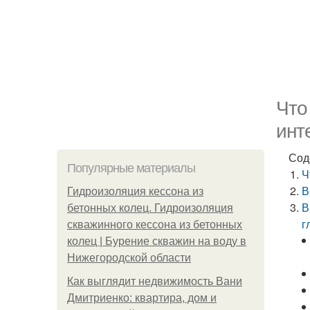
Что
инт
Сод
Популярные материалы
Ч
В
Гидроизоляция кессона из
В
бетонных колец. Гидроизоляция
г
скважинного кессона из бетонных
колец | Бурение скважин на воду в
Нижегородской области
Как выглядит недвижимость Вани
Дмитриенко: квартира, дом и