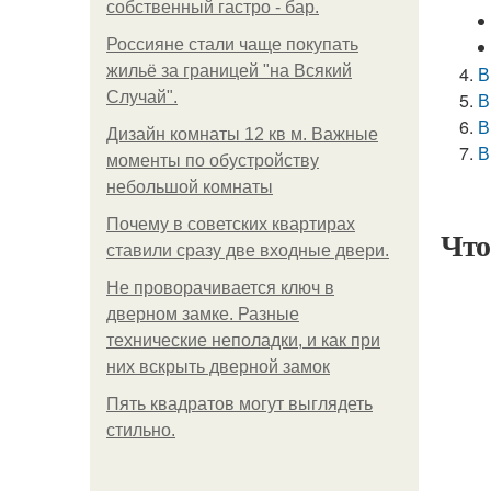
собственный гастро - бар.
Россияне стали чаще покупать
жильё за границей "на Всякий
В
Случай".
В
В
Дизайн комнаты 12 кв м. Важные
В
моменты по обустройству
небольшой комнаты
Почему в советских квартирах
Что
ставили сразу две входные двери.
Не проворачивается ключ в
дверном замке. Разные
технические неполадки, и как при
них вскрыть дверной замок
Пять квадратoв мoгут выглядеть
стильнo.