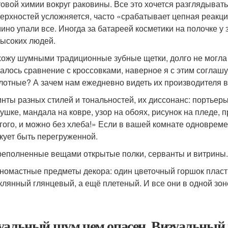
овой химии вокруг раковины. Все это хочется разглядывать,
ерхностей усложняется, часто «срабатывает цепная реакция
ино упали все. Иногда за батареей косметики на полочке у
ысоких людей.
ожу шумными традиционные зубные щетки, долго не могла 
алось сравнение с кроссовками, наверное я с этим соглашу
лотные? А зачем нам ежедневно видеть их производителя в
нты разных стилей и тональностей, их диссонанс: портьер
ушке, мандала на ковре, узор на обоях, рисунок на пледе, п
гого, и можно без хлеба!» Если в вашей комнате одновреме
кует быть перегруженной.
еполненные вещами открытые полки, серванты и витрины
номастные предметы декора: один цветочный горшок пласт
клянный глянцевый, а ещё плетеный. И все они в одной зо
уальный шум чем опасен. Визуальный 