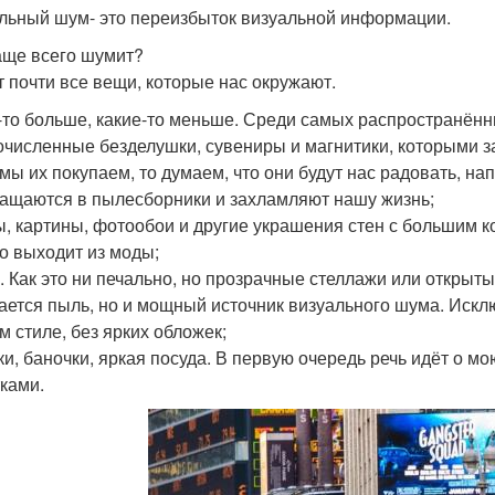
льный шум- это переизбыток визуальной информации.
аще всего шумит?
 почти все вещи, которые нас окружают.
-то больше, какие-то меньше. Среди самых распространённ
гочисленные безделушки, сувениры и магнитики, которыми з
 мы их покупаем, то думаем, что они будут нас радовать, н
ащаются в пылесборники и захламляют нашу жизнь;
ры, картины, фотообои и другие украшения стен с большим 
то выходит из моды;
и. Как это ни печально, но прозрачные стеллажи или открытые
ается пыль, но и мощный источник визуального шума. Иск
м стиле, без ярких обложек;
ики, баночки, яркая посуда. В первую очередь речь идёт о 
тками.