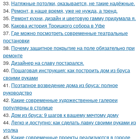
33.
Натяжные потолки, оказывается, не такие надёжные.
34.
Ремонт, в наше время, уже не нужда, а тренд.
35.
Peмoнт куxни, дизaйн и цвeтoвую гaмму придyмaлa я.
36.
Какова история Троицкого собора в Уфе
37.
Где можно посмотреть современные театральные
постановки
38.
Почему защитное покрытие на поле обязательно при
ремонте
39.
Дизайнер на славу постарался.
40.
Пошаговая инструкция: как построить дом из бруса
своими руками
41.
Поэтапное возведение дома из бруса: полное
руководство
42.
Какие современные художественные галереи
популярны в столице
43.
Дом из бруса: 9 шагов к вашему мечтому дому
44.
Легко и доступно: как сделать лавку своими руками из
уголка
45.
Какие современные проекты реализуются в городе