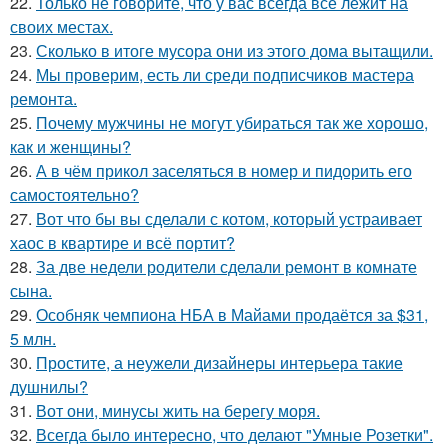
22.
Только не говорите, что у вас всегда всё лежит на
своих местах.
23.
Сколько в итоге мусора они из этого дома вытащили.
24.
Мы проверим, есть ли среди подписчиков мастера
ремонта.
25.
Почему мужчины не могут убираться так же хорошо,
как и женщины?
26.
А в чём прикол заселяться в номер и пидорить его
самостоятельно?
27.
Вот что бы вы сделали с котом, который устраивает
хаос в квартире и всё портит?
28.
За две недели родители сделали ремонт в комнате
сына.
29.
Особняк чемпиона НБА в Майами продаётся за $31,
5 млн.
30.
Простите, а неужели дизайнеры интерьера такие
душнилы?
31.
Вот они, минусы жить на берегу моря.
32.
Всегда было интересно, что делают "Умные Розетки".