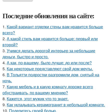
Последние обновления на сайте:
1.
Какой вариант отделки стены вам нравится больше
всего?
2.
А какой стиль вам нравится больше: первый или
второй?
3.
Учимся делать дорогой интерьер за небольшие
деньги, быстро и просто.
4.
А как, по-вашему, было лучше: до или после?
5.
Как некоторые представляют свой дом мечты.
6.
В Тольятти подростки разгромили дом, снятый на
ночь.
7.
Какую мебель и в какую комнату дороже всего
обустраивать, по вашему мнению?
8.
Кажется, этот мужик что-то знает.
9.
Как укладывать керамогранит в небольшой комнате.
10.
Поделитесь своей болью.