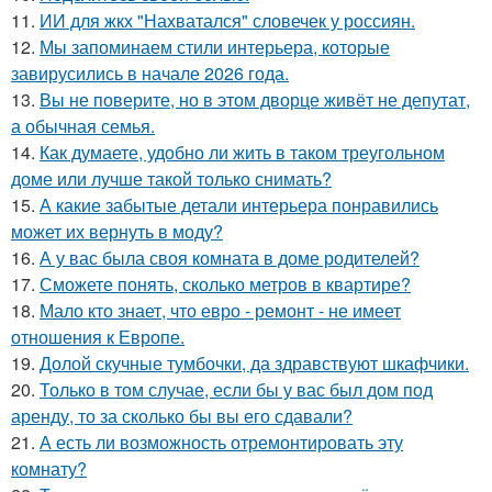
11.
ИИ для жкх "Нахватался" словечек у россиян.
12.
Мы запоминаем стили интерьера, которые
завирусились в начале 2026 года.
13.
Вы не поверите, но в этом дворце живёт не депутат,
а обычная семья.
14.
Как думаете, удобно ли жить в таком треугольном
доме или лучше такой только снимать?
15.
А какие забытые детали интерьера понравились
может их вернуть в моду?
16.
А у вас была своя комната в доме родителей?
17.
Сможете понять, сколько метров в квартире?
18.
Мало кто знает, что евро - ремонт - не имеет
отношения к Европе.
19.
Долой скучные тумбочки, да здравствуют шкафчики.
20.
Только в том случае, если бы у вас был дом под
аренду, то за сколько бы вы его сдавали?
21.
А есть ли возможность отремонтировать эту
комнату?