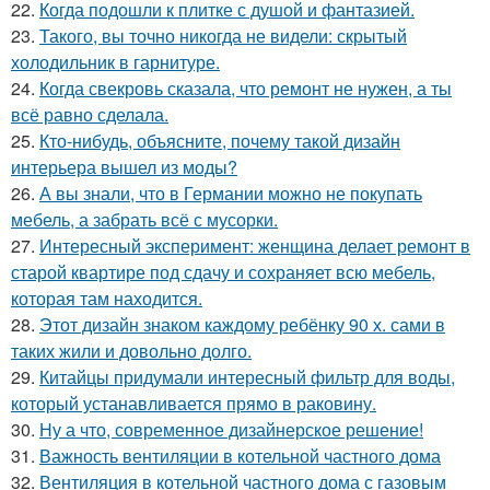
22.
Когда подошли к плитке с душой и фантазией.
23.
Такого, вы точно никогда не видели: скрытый
холодильник в гарнитуре.
24.
Когда свекровь сказала, что ремонт не нужен, а ты
всё равно сделала.
25.
Кто-нибудь, объясните, почему такой дизайн
интерьера вышел из моды?
26.
А вы знали, что в Германии можно не покупать
мебель, а забрать всё с мусорки.
27.
Интересный эксперимент: женщина делает ремонт в
старой квартире под сдачу и сохраняет всю мебель,
которая там находится.
28.
Этот дизайн знаком каждому ребёнку 90 х. сами в
таких жили и довольно долго.
29.
Китайцы придумали интересный фильтр для воды,
который устанавливается прямо в раковину.
30.
Ну а что, современное дизайнерское решение!
31.
Важность вентиляции в котельной частного дома
32.
Вентиляция в котельной частного дома с газовым