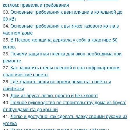
котлом: правила и требования
33.
Основные требования к вентиляции в котельной до
30 кВт
34.
Основные требования к вытяжке газового котла в
частном доме
35.
В Пскове женщина держала у себя в квартире 50
котов.
36.
Почему защитная пленка для окон необходима при
ремонте
37.
Как защитить стены пленкой и пол гофрокартоном:
практические советы
38.
Где хранить вещи во время ремонта: советы и
лайфхаки
39.
Дом из бруса: легко, просто и без хлопот
40.
Полное руководство по строительству дома из бруса:
от фундамента до крыши
41.
Легко и доступно: как сделать лавку своими руками из
уголка