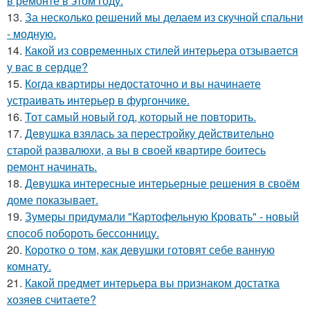
в ремонте в этом году.
13.
За несколько решений мы делаем из скучной спальни
- модную.
14.
Какой из современных стилей интерьера отзывается
у вас в сердце?
15.
Когда квартиры недостаточно и вы начинаете
устраивать интерьер в фургончике.
16.
Тот самый новый год, который не повторить.
17.
Девушка взялась за перестройку действительно
старой развалюхи, а вы в своей квартире боитесь
ремонт начинать.
18.
Девушка интересные интерьерные решения в своём
доме показывает.
19.
Зумеры придумали "Картофельную Кровать" - новый
способ побороть бессонницу.
20.
Коротко о том, как девушки готовят себе ванную
комнату.
21.
Какой предмет интерьера вы признаком достатка
хозяев считаете?