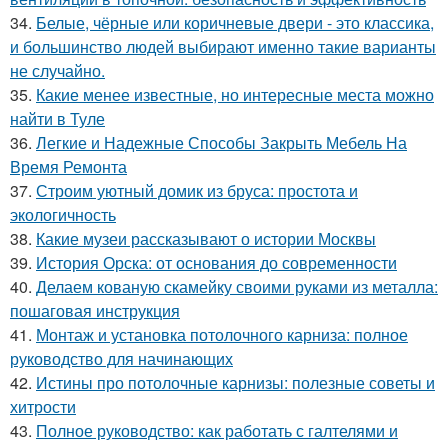
34.
Белые, чёрные или коричневые двери - это классика,
и большинство людей выбирают именно такие варианты
не случайно.
35.
Какие менее известные, но интересные места можно
найти в Туле
36.
Легкие и Надежные Способы Закрыть Мебель На
Время Ремонта
37.
Строим уютный домик из бруса: простота и
экологичность
38.
Какие музеи рассказывают о истории Москвы
39.
История Орска: от основания до современности
40.
Делаем кованую скамейку своими руками из металла:
пошаговая инструкция
41.
Монтаж и установка потолочного карниза: полное
руководство для начинающих
42.
Истины про потолочные карнизы: полезные советы и
хитрости
43.
Полное руководство: как работать с галтелями и