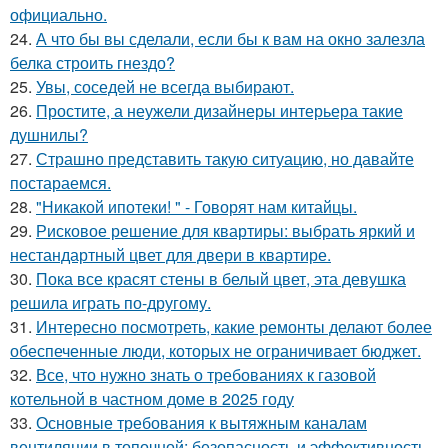
официально.
24.
А что бы вы сделали, если бы к вам на окно залезла
белка строить гнездо?
25.
Увы, соседей не всегда выбирают.
26.
Простите, а неужели дизайнеры интерьера такие
душнилы?
27.
Страшно представить такую ситуацию, но давайте
постараемся.
28.
"Никакой ипотеки! " - Говорят нам китайцы.
29.
Рисковое решение для квартиры: выбрать яркий и
нестандартный цвет для двери в квартире.
30.
Пока все красят стены в белый цвет, эта девушка
решила играть по-другому.
31.
Интересно посмотреть, какие ремонты делают более
обеспеченные люди, которых не ограничивает бюджет.
32.
Все, что нужно знать о требованиях к газовой
котельной в частном доме в 2025 году
33.
Основные требования к вытяжным каналам
вентиляции в топочной: безопасность и эффективность