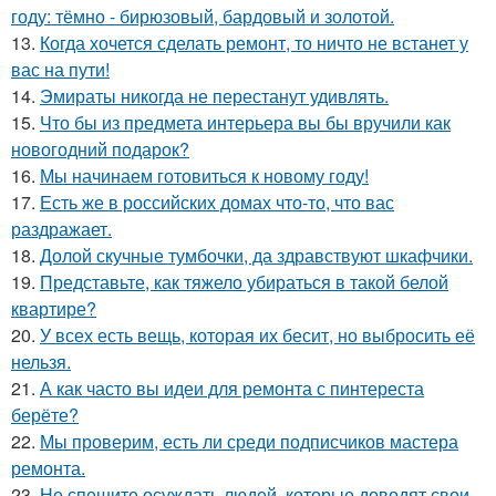
году: тёмно - бирюзовый, бардовый и золотой.
13.
Когда хочется сделать ремонт, то ничто не встанет у
вас на пути!
14.
Эмираты никогда не перестанут удивлять.
15.
Что бы из предмета интерьера вы бы вручили как
новогодний подарок?
16.
Мы начинаем готовиться к новому году!
17.
Есть же в российских домах что-то, что вас
раздражает.
18.
Долой скучные тумбочки, да здравствуют шкафчики.
19.
Представьте, как тяжело убираться в такой белой
квартире?
20.
У всех есть вещь, которая их бесит, но выбросить её
нельзя.
21.
А как часто вы идеи для ремонта с пинтереста
берёте?
22.
Мы проверим, есть ли среди подписчиков мастера
ремонта.
23.
Не спешите осуждать людей, которые доводят свои