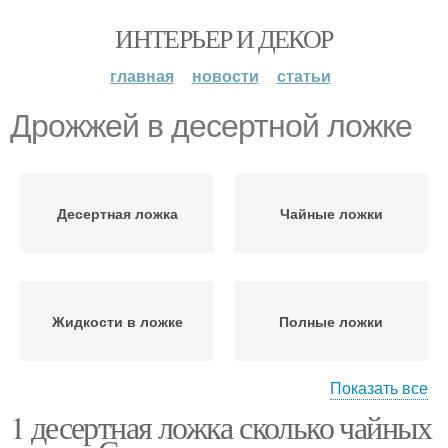
ИНТЕРЬЕР И ДЕКОР
главная
новости
статьи
Дрожжей в десертной ложке
Десертная ложка
Чайные ложки
Жидкости в ложке
Полные ложки
Показать все
1 десертная ложка сколько чайных
Жидкости в неполной
Ложка в миллилитрах
ложке