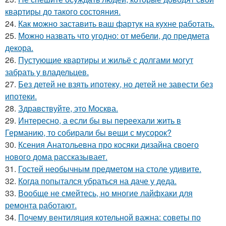
квартиры до такого состояния.
24.
Как можно заставить ваш фартук на кухне работать.
25.
Можно назвать что угодно: от мебели, до предмета
декора.
26.
Пустующие квартиры и жильё с долгами могут
забрать у владельцев.
27.
Без детей не взять ипотеку, но детей не завести без
ипотеки.
28.
Здравствуйте, это Москва.
29.
Интересно, а если бы вы переехали жить в
Германию, то собирали бы вещи с мусорок?
30.
Ксения Анатольевна про косяки дизайна своего
нового дома рассказывает.
31.
Гостей необычным предметом на столе удивите.
32.
Когда попытался убраться на даче у деда.
33.
Вообще не смейтесь, но многие лайфхаки для
ремонта работают.
34.
Почему вентиляция котельной важна: советы по