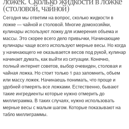
ложек. Сколько жидкости в ложке
(столовой, чайной)
Сегодня мы ответим на вопрос, сколько жидкости в
ложке — чайной и столовой. Многие домохозяйки,
Уксус в ложке
Воды в ложке
кулинары используют ложку для измерения объема и
массы. Это скорее всего дело привычки, Начинающие
кулинары чаще всего используют мерные весы. Но когда
у начинающего не оказывается весов под рукой, кулинар
Ложки в миллилитрах
Воды в неполной ложке
начинает думать, как выйти из ситуации. Конечно,
полный интернет советов, выбор очевиден, столовая и
чайная ложка. Но стоит только 1 раз запомнить, объем
или массу ложек. Начинаешь понимать, что проще и
удобней отмерять все ложками. Естественно, бывают
Ложка от чайной и
такие ингредиенты которые нужно отмерить до
миллиграмма. В таких случаях, нужно использовать
мерные весы с малым шагом. Которые показывают на
табло миллиграммы.