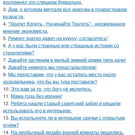
воспринял это слишком буквально.
3.
Дом, о котором мечтали все девочки в подростковом
возрасте.
4.
"Хватит Копить - Начинайте Тратить" - неожиданное
мнение экономиста.
5.
Ремонт знатно давит на кукуху, согласитесь!
6.
А у вас были странные или страшные истории со
строителями?
7.
Давайте заглянем в милый зимний домик типа дачи!
8.
Давайте немного мы понастальгируем!
9.
Мы представим, что у вас осталось место около
холодильника, что бы вы туда поставили?
10.
Это вам за то, что богу не молитесь.
11.
Мама года без иронии!
12.
Ребята нашли старый советский забор и решили
использовать его в интерьере.
13.
Вы используете ли в интерьере свечки с открытым
огнём?
14.
На необычный дизайн ванной комнаты решились.