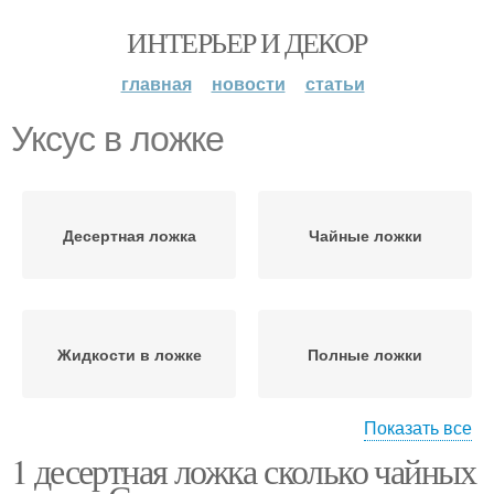
ИНТЕРЬЕР И ДЕКОР
главная
новости
статьи
Уксус в ложке
Десертная ложка
Чайные ложки
Жидкости в ложке
Полные ложки
Показать все
1 десертная ложка сколько чайных
Жидкости в неполной
Ложка в миллилитрах
ложке