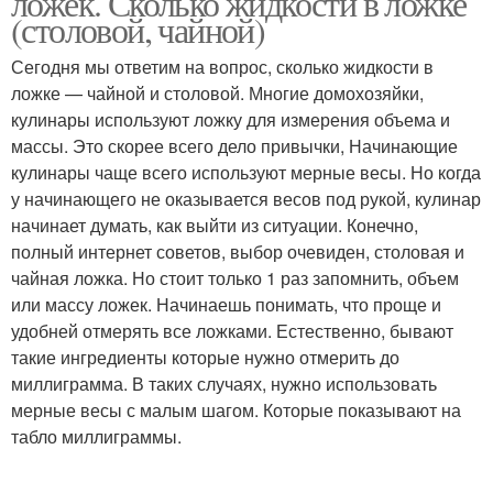
ложек. Сколько жидкости в ложке
(столовой, чайной)
Сегодня мы ответим на вопрос, сколько жидкости в
ложке — чайной и столовой. Многие домохозяйки,
Воды в ложке
Ложки в миллилитрах
кулинары используют ложку для измерения объема и
массы. Это скорее всего дело привычки, Начинающие
кулинары чаще всего используют мерные весы. Но когда
у начинающего не оказывается весов под рукой, кулинар
Воды в неполной ложке
Ложка от чайной и
начинает думать, как выйти из ситуации. Конечно,
полный интернет советов, выбор очевиден, столовая и
чайная ложка. Но стоит только 1 раз запомнить, объем
или массу ложек. Начинаешь понимать, что проще и
Дрожжей в десертной
удобней отмерять все ложками. Естественно, бывают
ложке
такие ингредиенты которые нужно отмерить до
миллиграмма. В таких случаях, нужно использовать
мерные весы с малым шагом. Которые показывают на
табло миллиграммы.