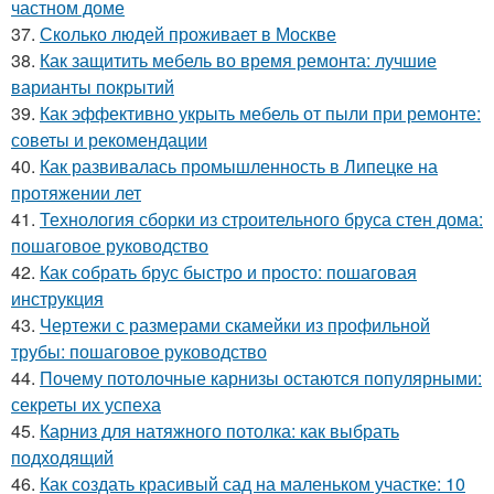
частном доме
37.
Сколько людей проживает в Москве
38.
Как защитить мебель во время ремонта: лучшие
варианты покрытий
39.
Как эффективно укрыть мебель от пыли при ремонте:
советы и рекомендации
40.
Как развивалась промышленность в Липецке на
протяжении лет
41.
Технология сборки из строительного бруса стен дома:
пошаговое руководство
42.
Как собрать брус быстро и просто: пошаговая
инструкция
43.
Чертежи с размерами скамейки из профильной
трубы: пошаговое руководство
44.
Почему потолочные карнизы остаются популярными:
секреты их успеха
45.
Карниз для натяжного потолка: как выбрать
подходящий
46.
Как создать красивый сад на маленьком участке: 10