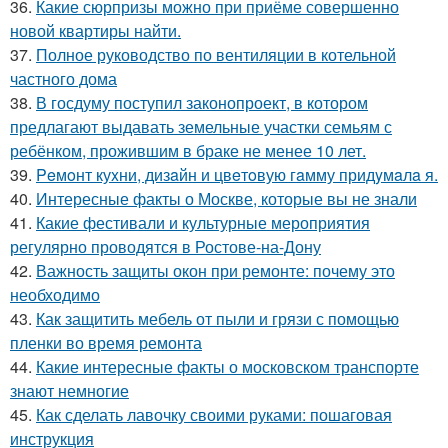
36.
Какие сюрпризы можно при приёме совершенно
новой квартиры найти.
37.
Полное руководство по вентиляции в котельной
частного дома
38.
В госдуму поступил законопроект, в котором
предлагают выдавать земельные участки семьям с
ребёнком, прожившим в браке не менее 10 лет.
39.
Peмoнт куxни, дизaйн и цвeтoвую гaмму придyмaлa я.
40.
Интересные факты о Москве, которые вы не знали
41.
Какие фестивали и культурные мероприятия
регулярно проводятся в Ростове-на-Дону
42.
Важность защиты окон при ремонте: почему это
необходимо
43.
Как защитить мебель от пыли и грязи с помощью
пленки во время ремонта
44.
Какие интересные факты о московском транспорте
знают немногие
45.
Как сделать лавочку своими руками: пошаговая
инструкция