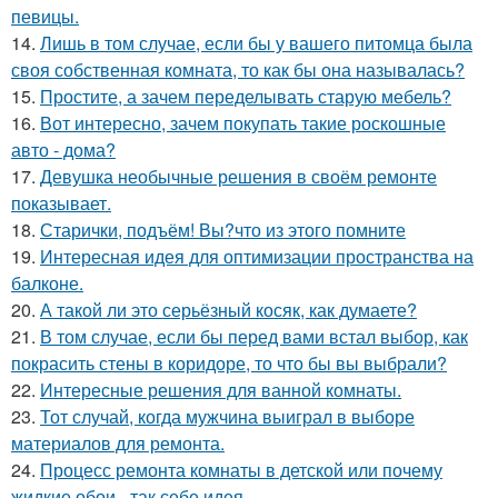
певицы.
14.
Лишь в том случае, если бы у вашего питомца была
своя собственная комната, то как бы она называлась?
15.
Простите, а зачем переделывать старую мебель?
16.
Вот интересно, зачем покупать такие роскошные
авто - дома?
17.
Девушка необычные решения в своём ремонте
показывает.
18.
Старички, подъём! Вы?что из этого помните
19.
Интересная идея для оптимизации пространства на
балконе.
20.
А такой ли это серьёзный косяк, как думаете?
21.
В том случае, если бы перед вами встал выбор, как
покрасить стены в коридоре, то что бы вы выбрали?
22.
Интересные решения для ванной комнаты.
23.
Тот случай, когда мужчина выиграл в выборе
материалов для ремонта.
24.
Процесс ремонта комнаты в детской или почему
жидкие обои - так себе идея.