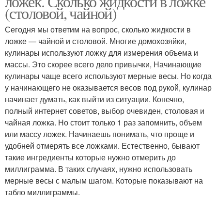
ложек. Сколько жидкости в ложке
(столовой, чайной)
Сегодня мы ответим на вопрос, сколько жидкости в
ложке — чайной и столовой. Многие домохозяйки,
Уксус в ложке
Воды в ложке
кулинары используют ложку для измерения объема и
массы. Это скорее всего дело привычки, Начинающие
кулинары чаще всего используют мерные весы. Но когда
у начинающего не оказывается весов под рукой, кулинар
Ложки в миллилитрах
Воды в неполной ложке
начинает думать, как выйти из ситуации. Конечно,
полный интернет советов, выбор очевиден, столовая и
чайная ложка. Но стоит только 1 раз запомнить, объем
или массу ложек. Начинаешь понимать, что проще и
Дрожжей в десертной
удобней отмерять все ложками. Естественно, бывают
Ложка от чайной и
ложке
такие ингредиенты которые нужно отмерить до
миллиграмма. В таких случаях, нужно использовать
мерные весы с малым шагом. Которые показывают на
табло миллиграммы.