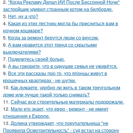
2.
"Когда Рекламу Делал ИИ После Бессонной Ночи"
застройщик удивил странным котом на билборде.
3.
Нет, ну а что?
4.
Какая из этих лестниц могла бы присниться вам в
ночном кошмаре?
5.
Когда за ремонт берутся люди со вкусом.
6.
А вам нравится этот тренд со скрытыми
выключателями?
7.
Поделитесь своей болью.
8.
А вы говорите, что в однушке семья не уживётся.
9.
Все эти рассказы про то, что японцы живут в
крошечных квартирах - не шутки.
10.
Как думаете, удобно ли жить в таком треугольном
доме или лучше такой только снимать?
11.
Сейчас все строительные материалы подорожали.
12.
Мало кто знает, что евро - ремонт - не имеет
отношения к Европе.
13.
Долина утверждает, что покупательница "не
Проявила Осмотрительность" - суд встал на сторону