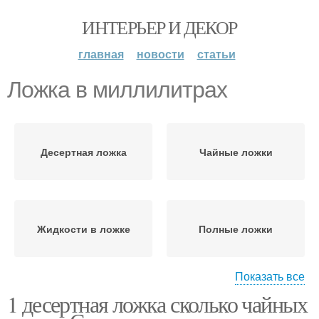
ИНТЕРЬЕР И ДЕКОР
главная
новости
статьи
Ложка в миллилитрах
Десертная ложка
Чайные ложки
Жидкости в ложке
Полные ложки
Показать все
1 десертная ложка сколько чайных
Жидкости в
Жидкости в неполной
миллилитрах
ложке