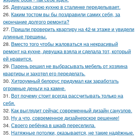
25.
Девушка свою кухню в сталинке переделывает.
26.
Каким тостом вы бы поздравили самих себя, за
окончание долгого ремонта?
27.
Пришли проверить квартиру на 42-м этаже и увидели
длинные трещины.
28.
Вместо того чтобы жаловаться на некрасивый
ремонт на кухне, девушка взяла и сделала тот, который
ей нравится.
29.
Парень решил не выбрасывать мебель от хозяина
квартиры и захотел его переделать.
30.
Хитроумный белорус придумал как заработать
огромные деньги на камне.
31.
Вот почему стоит всегда рассчитывать только на
себя.
32.
Как выглядит сейчас современный дизайн санузлов.
33.
Ну а что, современное дизайнерское решение!
34.
Своего ребёнка в шкаф переселила.
35.
Натяжные потолки, оказывается, не такие надёжные.