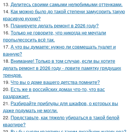
13.
Делитесь своими самыми нелюбимыми оттенками.
14.
Как можно было до такой степени замусорить такую
красивую кухню?
15.
Планируете делать ремонт в 2026 году?
16.
Только не говорите, что никогда не мечтали
пропылесосить всё так.
17.
А что вы думаете: нужно ли совмещать туалет и
ванную?
18.
Внимание! Только в том случае, если вы хотите
делать ремонт в 2026 году - ловите памятку грядущих
трендов.
19.
Что вы о доме вашего детства помните?
20.
Есть же в российских домах что-то, что вас
раздражает.
21.
Разбирайте приблуды для шкафов, о которых вы
даже подумать не могли.
22.
Представьте, как тяжело убираться в такой белой
квартире?
23.
Вы бы сняли квартиру с таким дизайном интерьера?