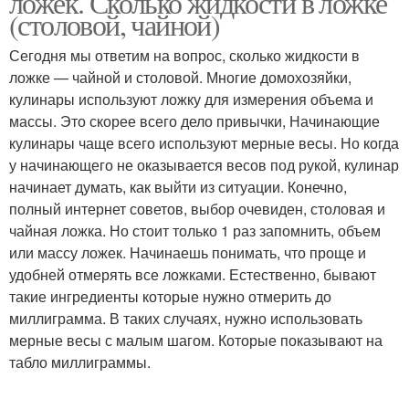
ложек. Сколько жидкости в ложке
(столовой, чайной)
Сегодня мы ответим на вопрос, сколько жидкости в
ложке — чайной и столовой. Многие домохозяйки,
Уксус в ложке
Воды в ложке
кулинары используют ложку для измерения объема и
массы. Это скорее всего дело привычки, Начинающие
кулинары чаще всего используют мерные весы. Но когда
у начинающего не оказывается весов под рукой, кулинар
Ложки в миллилитрах
Воды в неполной ложке
начинает думать, как выйти из ситуации. Конечно,
полный интернет советов, выбор очевиден, столовая и
чайная ложка. Но стоит только 1 раз запомнить, объем
или массу ложек. Начинаешь понимать, что проще и
Дрожжей в десертной
удобней отмерять все ложками. Естественно, бывают
Ложка от чайной и
ложке
такие ингредиенты которые нужно отмерить до
миллиграмма. В таких случаях, нужно использовать
мерные весы с малым шагом. Которые показывают на
табло миллиграммы.