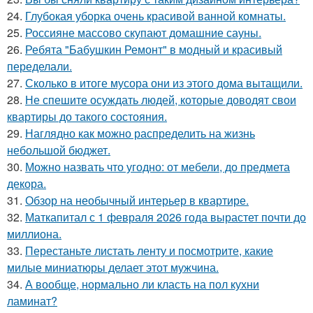
24.
Глубокая уборка очень красивой ванной комнаты.
25.
Россияне массово скупают домашние сауны.
26.
Ребята "Бабушкин Ремонт" в модный и красивый
переделали.
27.
Сколько в итоге мусора они из этого дома вытащили.
28.
Не спешите осуждать людей, которые доводят свои
квартиры до такого состояния.
29.
Наглядно как можно распределить на жизнь
небольшой бюджет.
30.
Можно назвать что угодно: от мебели, до предмета
декора.
31.
Обзор на необычный интерьер в квартире.
32.
Маткапитал с 1 февраля 2026 года вырастет почти до
миллиона.
33.
Перестаньте листать ленту и посмотрите, какие
милые миниатюры делает этот мужчина.
34.
А вообще, нормально ли класть на пол кухни
ламинат?