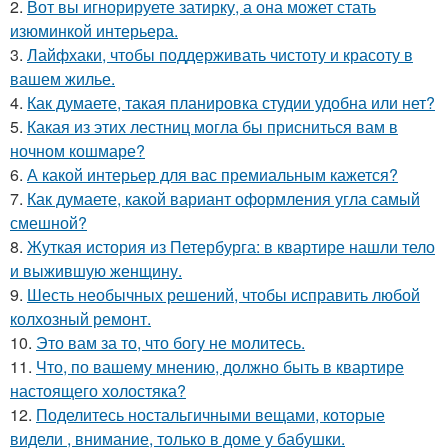
2.
Вот вы игнорируете затирку, а она может стать
изюминкой интерьера.
3.
Лайфхаки, чтобы поддерживать чистоту и красоту в
вашем жилье.
4.
Как думаете, такая планировка студии удобна или нет?
5.
Какая из этих лестниц могла бы присниться вам в
ночном кошмаре?
6.
А какой интерьер для вас премиальным кажется?
7.
Как думаете, какой вариант оформления угла самый
смешной?
8.
Жуткая история из Петербурга: в квартире нашли тело
и выжившую женщину.
9.
Шесть необычных решений, чтобы исправить любой
колхозный ремонт.
10.
Это вам за то, что богу не молитесь.
11.
Что, по вашему мнению, должно быть в квартире
настоящего холостяка?
12.
Поделитесь ностальгичными вещами, которые
видели , внимание, только в доме у бабушки.