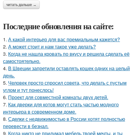
читать дальше →
Последние обновления на сайте:
1.
А какой интерьер для вас премиальным кажется?
2.
А может стоит и нам такое уже делать?
3.
Когда не нашла кровать по вкусу и решила сделать её
самостоятельно.
4.
В Швеции запретили оставлять кошек одних на целый
день.
5.
Человек просто спросил совета, что делать с пустым
углом и тут понеслось!
6.
Проект для совместной комнаты двух детей.
7.
Как дверки для котов могут стать частью модного
интерьера в современном доме.
8.
Сделки с недвижимостью в России хотят полностью
перевести в безнал.
9.
Когда никто не придумал мебель твоей мечты, и ты