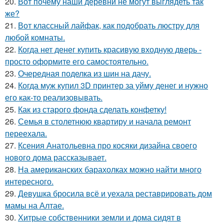
20.
Вот почему наши деревни не могут выглядеть так
же?
21.
Вот классный лайфак, как подобрать люстру для
любой комнаты.
22.
Когда нет денег купить красивую входную дверь -
просто оформите его самостоятельно.
23.
Очередная поделка из шин на дачу.
24.
Когда муж купил 3D принтер за уйму денег и нужно
его как-то реализовывать.
25.
Как из старого фонда сделать конфетку!
26.
Семья в столетнюю квартиру и начала ремонт
переехала.
27.
Ксения Анатольевна про косяки дизайна своего
нового дома рассказывает.
28.
На американских барахолках можно найти много
интересного.
29.
Девушка бросила всё и уехала реставрировать дом
мамы на Алтае.
30.
Хитрые собственники земли и дома сидят в