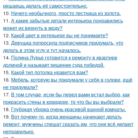
решаешь делать её самостоятельно.
10.
Ничего необычного, просто лестница из золота.
11.
А какие забытые детали интерьера понравились
может их вернуть в моду?
12.
Какой цвет в интерьере вы не понимаете?
13.
Девушка попросила подписчиков придумать, что
делать в этом углу и тут началось.
14.
Полина Лурье готовится к ремонту в квартире
долиной и называет решение суда победой.
15.
Какой тип потолка нравится вам?
16.
Мебель, которую вы придумали у себя в голове, ещё
не придумали?
17.
В том случае, если бы перед вами встал выбор, как
покрасить стены в коридоре, то что бы вы выбрали?
18.
Глубокая уборка очень красивой ванной комнаты.
19.
Вот почему-то, когда женщины начинают делать
ремонт, мужчины спешат сказать им, что они всё делают
неправильно.