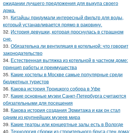
ожидании лучшего предложения для выкупа своего
дома.
31.
Китайцы придумали интересный фильтр для воды,
который устанавливается прямо в раковину.
32.
История девушки, которая проснулась в страшном
сне.
33.
Обязательна ли вентиляция в котельной: что говорит
законодательство
34.
Естественная вытяжка из котельной в частном доме:
принцип работы и преимущества
35.
Какие хостелы в Москве самые популярные среди
бюджетных туристов
36.
Какова история Троицкого собора в Уфе
37.
Какие основные музеи Санкт-Петербурга считаются
обязательными для посещения
38.
Какова история создания Эрмитажа и как он стал
одним из крупнейших музеев мира
39.
Какие театры или концертные залы есть в Вологде
40.
Технология сборки из строительного бруса стен дома: