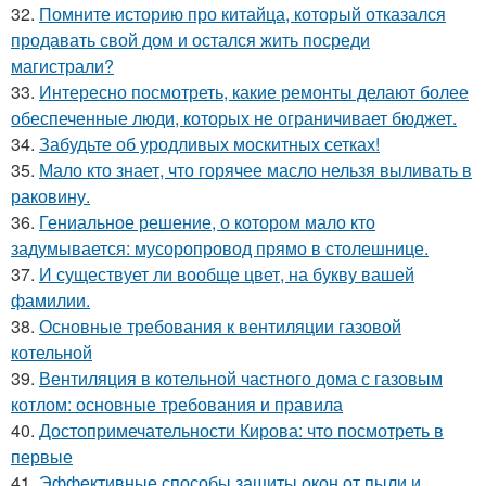
32.
Помните историю про китайца, который отказался
продавать свой дом и остался жить посреди
магистрали?
33.
Интересно посмотреть, какие ремонты делают более
обеспеченные люди, которых не ограничивает бюджет.
34.
Забудьте об уродливых москитных сетках!
35.
Мало кто знает, что горячее масло нельзя выливать в
раковину.
36.
Гениальное решение, о котором мало кто
задумывается: мусоропровод прямо в столешнице.
37.
И существует ли вообще цвет, на букву вашей
фамилии.
38.
Основные требования к вентиляции газовой
котельной
39.
Вентиляция в котельной частного дома с газовым
котлом: основные требования и правила
40.
Достопримечательности Кирова: что посмотреть в
первые
41.
Эффективные способы защиты окон от пыли и