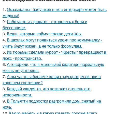
1.
Оказывается бабушкин шик в интерьере может быть
модным!
2.
Работаете из кровати - готовьтесь к боли и
бессоннице.
3.
Вещи, которые поймут только дети 90 х.
4.
В школах могут появиться уроки про коммуналку -
учить будут жизни, а не только формулам.
5.
Из тюрьмы сделали курорт - "Кресты" превращают в
люкс - пространство.
6.
А говорили, что в маленькой квартире нормальную
жизнь не устроишь.
7.
А вы часто забираете вещи с мусорок, если они в
хорошем состоянии?
8.
Каждый увидет то, что позволит степень его
испорченности.
9.
В Тольятти подростки разгромили дом, снятый на
ночь.
10.
Какую мебель и в какую комнату дороже всего