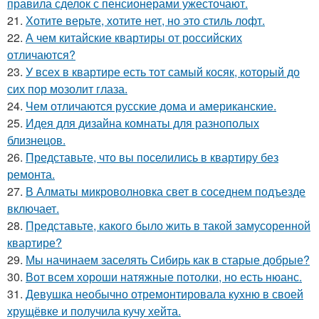
правила сделок с пенсионерами ужесточают.
21.
Хотите верьте, хотите нет, но это стиль лофт.
22.
А чем китайские квартиры от российских
отличаются?
23.
У всех в квартире есть тот самый косяк, который до
сих пор мозолит глаза.
24.
Чем отличаются русские дома и американские.
25.
Идея для дизайна комнаты для разнополых
близнецов.
26.
Представьте, что вы поселились в квартиру без
ремонта.
27.
В Алматы микроволновка свет в соседнем подъезде
включает.
28.
Представьте, какого было жить в такой замусоренной
квартире?
29.
Мы начинаем заселять Сибирь как в старые добрые?
30.
Вот всем хороши натяжные потолки, но есть нюанс.
31.
Девушка необычно отремонтировала кухню в своей
хрущёвке и получила кучу хейта.