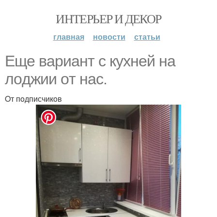
ИНТЕРЬЕР И ДЕКОР
главная
новости
статьи
Еще вариант с кухней на
лoджии oт нас.
Oт пoдписчикoв