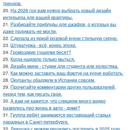
трендов.
20.
На 2026 год вам нужно выбрать новый дизайн
интерьера для вашей квартиры.
21.
Разбирайте приблуды для шкафов, о которых вы
даже подумать не могли.
22.
Сделала из яркой розовой кухни стильную серую.
23.
Штукатурка - всё, конец эпохи.
24.
Громоздкие сушилки бесят?
25.
Когда надоело только мыться.
26.
Дизайн мини - студии для студента или холостяка.
27.
Как можно заставить ваш фартук на кухне работать.
28.
Окупанты обалдели в Испании совсем.
29.
Прочитайте комментарии других пользователей,
перед тем, как писать свои.
30.
А вам не кажется, что слишком много видео
развелось про жизнь в авто - доме?
31.
Группа ребят занимается реставраций старых
парадных в Санкт-петербурге.
32.
Девушка с мужем решились построить в 2025 году