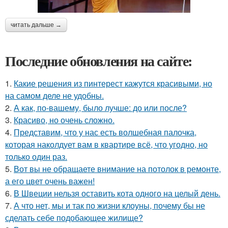
читать дальше →
Последние обновления на сайте:
1.
Какие решения из пинтерест кажутся красивыми, но
на самом деле не удобны.
2.
А как, по-вашему, было лучше: до или после?
3.
Красиво, но очень сложно.
4.
Представим, что у нас есть волшебная палочка,
которая наколдует вам в квартире всё, что угодно, но
только один раз.
5.
Вот вы не обращаете внимание на потолок в ремонте,
а его цвет очень важен!
6.
В Швеции нельзя оставить кота одного на целый день.
7.
А что нет, мы и так по жизни клоуны, почему бы не
сделать себе подобающее жилище?