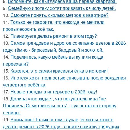
8.
Вспомните, как выглядела ваша первая квартира.
9.
Семейную ипотеку хотят привязать к числу детей.
10.
Сможете понять, сколько метров в квартире?
11.
Только не говорите, что никогда не мечтали
пропылесосить всё так.
12.
Планируете делать ремонт в этом году?
13.
Самое трендовое и дорогое сочетания цветов в 2026
году: тёмно - бирюзовый, бардовый и золотой.
14.
Поделитесь, какую мебель вы купили когда
переехали?
15.
Кажется, это самая красивая ёлка в истории!
16.
Ипотеку хотят полностью списывать после рождения
четвёртого ребёнка.
17.
Новые тренды в интерьере в 2026 году!
18.
Долина утверждает, что покупательница "не
Проявила Осмотрительность" - суд встал на сторону
певицы.
19.
Внимание! Только в том случае, если вы хотите
делать ремонт в 2026 году - ловите памятку грядущих