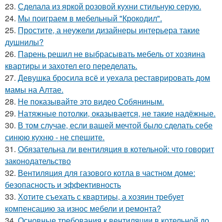
23.
Сделала из яркой розовой кухни стильную серую.
24.
Мы поиграем в мебельный "Крокодил".
25.
Простите, а неужели дизайнеры интерьера такие
душнилы?
26.
Парень решил не выбрасывать мебель от хозяина
квартиры и захотел его переделать.
27.
Девушка бросила всё и уехала реставрировать дом
мамы на Алтае.
28.
Не показывайте это видео Собяниным.
29.
Натяжные потолки, оказывается, не такие надёжные.
30.
В том случае, если вашей мечтой было сделать себе
синюю кухню - не спешите.
31.
Обязательна ли вентиляция в котельной: что говорит
законодательство
32.
Вентиляция для газового котла в частном доме:
безопасность и эффективность
33.
Хотите съехать с квартиры, а хозяин требует
компенсацию за износ мебели и ремонта?
34.
Основные требования к вентиляции в котельной до