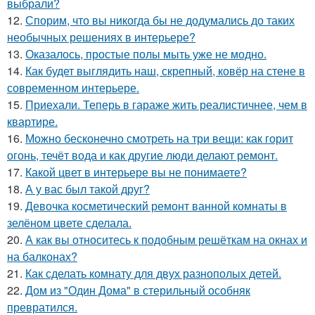
выбрали?
12.
Спорим, что вы никогда бы не додумались до таких
необычных решениях в интерьере?
13.
Оказалось, простые полы мыть уже не модно.
14.
Как будет выглядить наш, скрепный, ковёр на стене в
современном интерьере.
15.
Приехали. Теперь в гараже жить реалистичнее, чем в
квартире.
16.
Можно бесконечно смотреть на три вещи: как горит
огонь, течёт вода и как другие люди делают ремонт.
17.
Какой цвет в интерьере вы не понимаете?
18.
А у вас был такой друг?
19.
Девочка косметический ремонт ванной комнаты в
зелёном цвете сделала.
20.
А как вы относитесь к подобным решёткам на окнах и
на балконах?
21.
Как сделать комнату для двух разнополых детей.
22.
Дом из "Один Дома" в стерильный особняк
превратился.