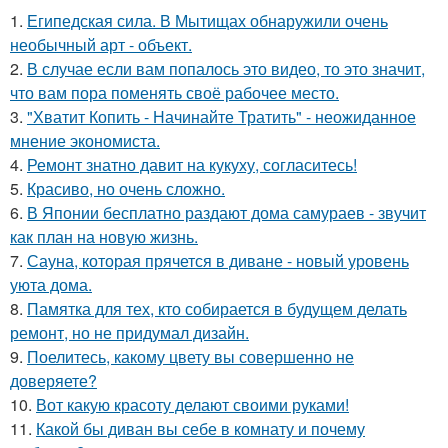
1.
Египедская сила. В Мытищах обнаружили очень
необычный арт - объект.
2.
В случае если вам попалось это видео, то это значит,
что вам пора поменять своё рабочее место.
3.
"Хватит Копить - Начинайте Тратить" - неожиданное
мнение экономиста.
4.
Ремонт знатно давит на кукуху, согласитесь!
5.
Красиво, но очень сложно.
6.
В Японии бесплатно раздают дома самураев - звучит
как план на новую жизнь.
7.
Сауна, которая прячется в диване - новый уровень
уюта дома.
8.
Памятка для тех, кто собирается в будущем делать
ремонт, но не придумал дизайн.
9.
Поелитесь, какому цвету вы совершенно не
доверяете?
10.
Вот какую красоту делают своими руками!
11.
Какой бы диван вы себе в комнату и почему