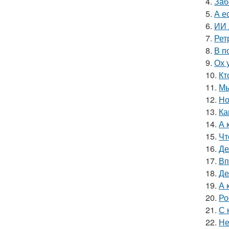
4.
Заб
5.
А е
6.
ИИ 
7.
Рет
8.
В п
9.
Ох 
10.
Кт
11.
Мы
12.
Но
13.
Ка
14.
А 
15.
Чт
16.
Де
17.
Вп
18.
Де
19.
А 
20.
Ро
21.
С 
22.
Не