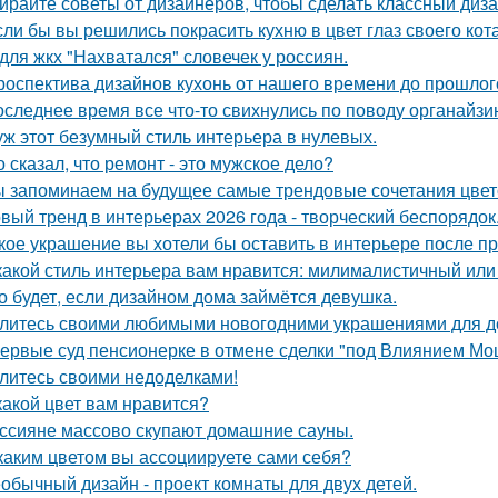
ирайте советы от дизайнеров, чтобы сделать классный диз
сли бы вы решились покрасить кухню в цвет глаз своего кот
для жкх "Нахватался" словечек у россиян.
роспектива дизайнов кухонь от нашего времени до прошлог
оследнее время все что-то свихнулись по поводу органайзин
уж этот безумный стиль интерьера в нулевых.
о сказал, что ремонт - это мужское дело?
 запоминаем на будущее самые трендовые сочетания цвето
вый тренд в интерьерах 2026 года - творческий беспорядок
кое украшение вы хотели бы оставить в интерьере после п
какой стиль интерьера вам нравится: милималистичный ил
о будет, если дизайном дома займётся девушка.
литесь своими любимыми новогодними украшениями для д
ервые суд пенсионерке в отмене сделки "под Влиянием Мо
литесь своими недоделками!
какой цвет вам нравится?
ссияне массово скупают домашние сауны.
каким цветом вы ассоциируете сами себя?
обычный дизайн - проект комнаты для двух детей.