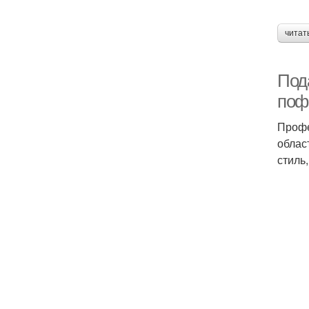
читат
Под
поф
Профе
облас
стиль