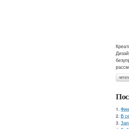
Креат
Дизай
безуп
рассм
читат
Пос
1.
Фин
2.
В с
3.
Зап