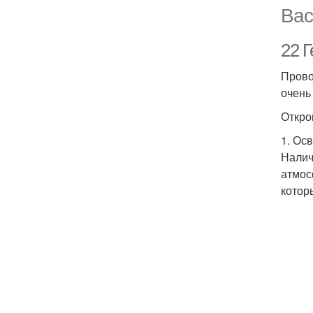
Вас
22 
Прово
очень
Откро
1. Ос
Налич
атмос
котор