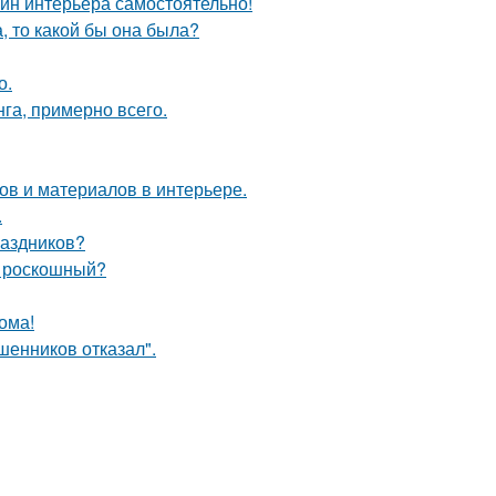
айн интерьера самостоятельно!
а, то какой бы она была?
о.
га, примерно всего.
в и материалов в интерьере.
.
раздников?
и роскошный?
ома!
шенников отказал".