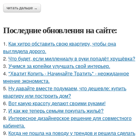
читать дальше →
Последние обновления на сайте:
1.
Как хитро обставить свою квартиру, чтобы она
выглядела дорого.
2.
Что будет, если миллениалу в руки попадёт хрущёвка?
3.
Учимся за копейки улучшать свой интерьер.
4.
"Хватит Копить - Начинайте Тратить" - неожиданное
мнение экономиста.
5.
Ну давайте вместе подумаем, что дешевле: купить
квартиру или построить дом?
6.
Вот какую красоту делают своими руками!
7.
И как же теперь семьям покупать жильё?
8.
Интересное дизайнерское решение для совместного
кабинета.
9.
Когда не пошла на поводу у трендов и решила сделать