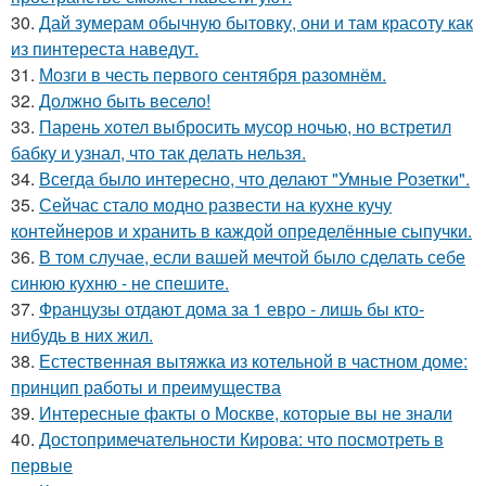
30.
Дай зумерам обычную бытовку, они и там красоту как
из пинтереста наведут.
31.
Мозги в честь первого сентября разомнём.
32.
Должно быть весело!
33.
Парень хотел выбросить мусор ночью, но встретил
бабку и узнал, что так делать нельзя.
34.
Всегда было интересно, что делают "Умные Розетки".
35.
Сейчас стало модно развести на кухне кучу
контейнеров и хранить в каждой определённые сыпучки.
36.
В том случае, если вашей мечтой было сделать себе
синюю кухню - не спешите.
37.
Французы отдают дома за 1 евро - лишь бы кто-
нибудь в них жил.
38.
Естественная вытяжка из котельной в частном доме:
принцип работы и преимущества
39.
Интересные факты о Москве, которые вы не знали
40.
Достопримечательности Кирова: что посмотреть в
первые