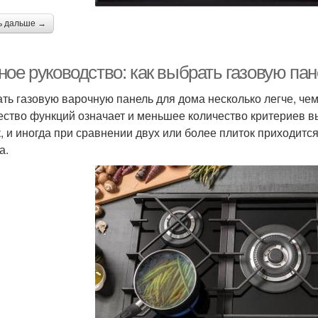
ь дальше →
ное руководство: как выбрать газовую па
ть газовую варочную панель для дома несколько легче, че
ество функций означает и меньшее количество критериев вы
, и иногда при сравнении двух или более плиток приходитс
а.