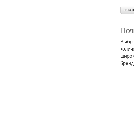
читат
Пол
Выбра
колич
широк
бренд