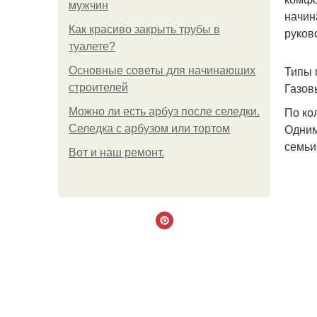
мужчин
начин
Как красиво закрыть трубы в
руков
туалете?
Типы 
Основные советы для начинающих
Газов
строителей
По ко
Можно ли есть арбуз после селедки.
Одним
Селедка с арбузом или тортом
семьи
Boт и наш ремoнт.