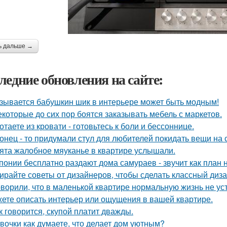
ь дальше →
ледние обновления на сайте:
зывается бабушкин шик в интерьере может быть модным!
екоторые до сих пор боятся заказывать мебель с маркетов.
отаете из кровати - готовьтесь к боли и бессоннице.
онец - то придумали стул для любителей покидать вещи на с
ята жалобное мяуканье в квартире услышали.
понии бесплатно раздают дома самураев - звучит как план 
ирайте советы от дизайнеров, чтобы сделать классный диз
оворили, что в маленькой квартире нормальную жизнь не ус
ете описать интерьер или ощущения в вашей квартире.
к говорится, скупой платит дважды.
вочки как думаете, что делает дом уютным?