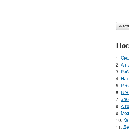
читат
Пос
1.
Ока
2.
А н
3.
Раб
4.
Нак
5.
Реб
6.
В Я
7.
Заб
8.
А г
9.
Мож
10.
Ка
11.
Де