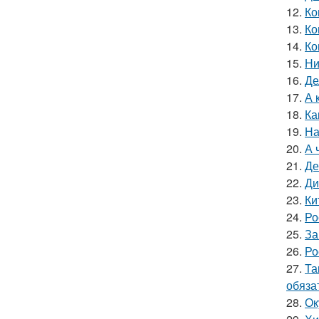
12.
Ко
13.
Ко
14.
Ко
15.
Ни
16.
Де
17.
А 
18.
Ка
19.
На
20.
А 
21.
Де
22.
Ди
23.
Ки
24.
Ро
25.
За
26.
Ро
27.
Та
обяза
28.
Ок