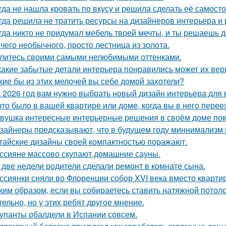
гда не нашла кровать по вкусу и решила сделать её самосто
гда решила не тратить ресурсы на дизайнеров интерьера и
гда никто не придумал мебель твоей мечты, и ты решаешь д
чего необычного, просто лестница из золота.
литесь своими самыми нелюбимыми оттенками.
какие забытые детали интерьера понравились может их вер
кие бы из этих мелочей вы себе домой захотели?
 2026 год вам нужно выбрать новый дизайн интерьера для
что было в вашей квартире или доме, когда вы в него пере
вушка интересные интерьерные решения в своём доме пок
зайнеры предсказывают, что в будущем году миннимализм на
тайские дизайны своей компактностью поражают.
ссияне массово скупают домашние сауны.
 две недели родители сделали ремонт в комнате сына.
ссиянки сняли во Флоренции собор XVI века вместо кварти
ким образом, если вы собираетесь ставить натяжной потоло
тельно, но у этих ребят другое мнение.
упанты обалдели в Испании совсем.