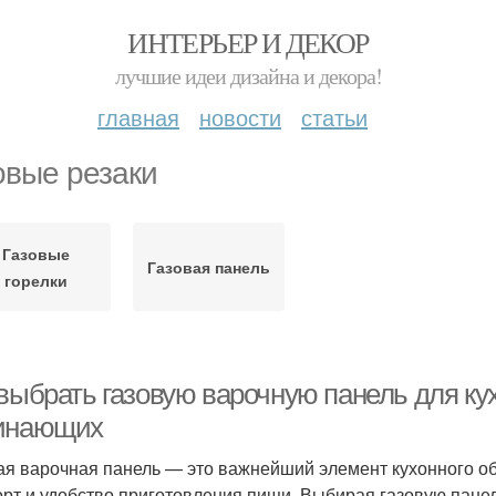
ИНТЕРЬЕР И ДЕКОР
лучшие идеи дизайна и декора!
главная
новости
статьи
овые резаки
Газовые
Газовая панель
горелки
выбрать газовую варочную панель для ку
инающих
ая варочная панель — это важнейший элемент кухонного о
рт и удобство приготовления пищи. Выбирая газовую пане