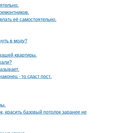
ятельно.
 ремонтников.
елать её самостоятельно.
нуть в моду?
 вашей квартиры.
ехали?
азывает.
конец - то сдаст пост.
ры.
к, красить базовый потолок заранее не