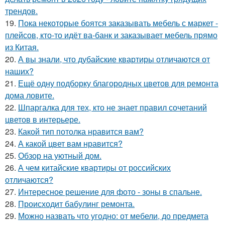
трендов.
19.
Пока некоторые боятся заказывать мебель с маркет -
плейсов, кто-то идёт ва-банк и заказывает мебель прямо
из Китая.
20.
А вы знали, что дубайские квартиры отличаются от
наших?
21.
Ещё одну подборку благородных цветов для ремонта
дома ловите.
22.
Шпаргалка для тех, кто не знает правил сочетаний
цветов в интерьере.
23.
Какой тип потолка нравится вам?
24.
А какой цвет вам нравится?
25.
Обзор на уютный дом.
26.
А чем китайские квартиры от российских
отличаются?
27.
Интересное решение для фото - зоны в спальне.
28.
Происходит бабулинг ремонта.
29.
Можно назвать что угодно: от мебели, до предмета