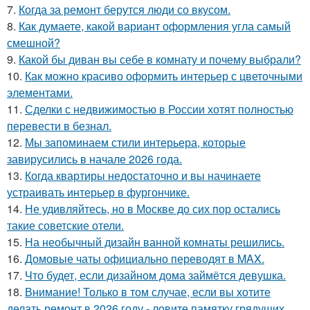
7.
Когда за ремонт берутся люди со вкусом.
8.
Как думаете, какой вариант оформления угла самый
смешной?
9.
Какой бы диван вы себе в комнату и почему выбрали?
10.
Как можно красиво оформить интерьер с цветочными
элементами.
11.
Сделки с недвижимостью в России хотят полностью
перевести в безнал.
12.
Мы запоминаем стили интерьера, которые
завирусились в начале 2026 года.
13.
Когда квартиры недостаточно и вы начинаете
устраивать интерьер в фургончике.
14.
Не удивляйтесь, но в Москве до сих пор остались
такие советские отели.
15.
На необычный дизайн ванной комнаты решились.
16.
Домовые чаты официально переводят в MAX.
17.
Что будет, если дизайном дома займётся девушка.
18.
Внимание! Только в том случае, если вы хотите
делать ремонт в 2026 году - ловите памятку грядущих