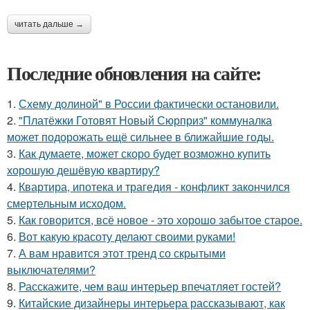
читать дальше →
Последние обновления на сайте:
1.
Схему долиной" в России фактически остановили.
2.
"Платёжки Готовят Новый Сюрприз" коммуналка
может подорожать ещё сильнее в ближайшие годы.
3.
Как думаете, может скоро будет возможно купить
хорошую дешёвую квартиру?
4.
Квартира, ипотека и трагедия - конфликт закончился
смертельным исходом.
5.
Как говорится, всё новое - это хорошо забытое старое.
6.
Вот какую красоту делают своими руками!
7.
А вам нравится этот тренд со скрытыми
выключателями?
8.
Расскажите, чем ваш интерьер впечатляет гостей?
9.
Китайские дизайнеры интерьера рассказывают, как