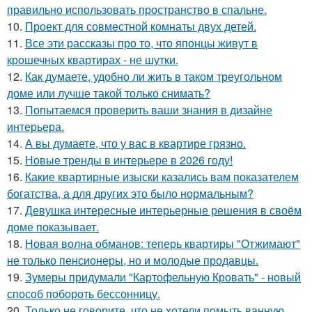
правильно использовать пространство в спальне.
10.
Проект для совместной комнаты двух детей.
11.
Все эти рассказы про то, что японцы живут в
крошечных квартирах - не шутки.
12.
Как думаете, удобно ли жить в таком треугольном
доме или лучше такой только снимать?
13.
Попытаемся проверить ваши знания в дизайне
интерьера.
14.
А вы думаете, что у вас в квартире грязно.
15.
Новые тренды в интерьере в 2026 году!
16.
Какие квартирные изыски казались вам показателем
богатства, а для других это было нормальным?
17.
Девушка интересные интерьерные решения в своём
доме показывает.
18.
Новая волна обманов: теперь квартиры "Отжимают"
не только пенсионеры, но и молодые продавцы.
19.
Зумеры придумали "Картофельную Кровать" - новый
способ побороть бессонницу.
20.
Только не говорите, что не хотели помыть ванную