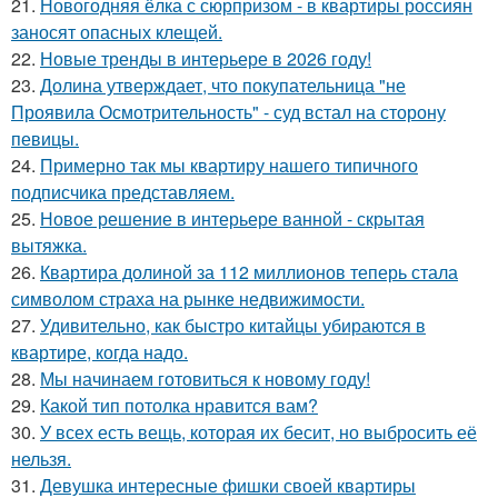
21.
Новогодняя ёлка с сюрпризом - в квартиры россиян
заносят опасных клещей.
22.
Новые тренды в интерьере в 2026 году!
23.
Долина утверждает, что покупательница "не
Проявила Осмотрительность" - суд встал на сторону
певицы.
24.
Примерно так мы квартиру нашего типичного
подписчика представляем.
25.
Новое решение в интерьере ванной - скрытая
вытяжка.
26.
Квартира долиной за 112 миллионов теперь стала
символом страха на рынке недвижимости.
27.
Удивительно, как быстро китайцы убираются в
квартире, когда надо.
28.
Мы начинаем готовиться к новому году!
29.
Какой тип потолка нравится вам?
30.
У всех есть вещь, которая их бесит, но выбросить её
нельзя.
31.
Девушка интересные фишки своей квартиры