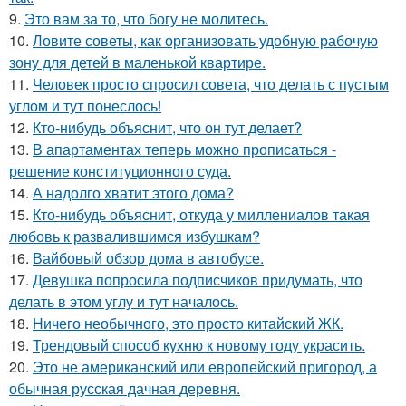
9.
Это вам за то, что богу не молитесь.
10.
Ловите советы, как организовать удобную рабочую
зону для детей в маленькой квартире.
11.
Человек просто спросил совета, что делать с пустым
углом и тут понеслось!
12.
Кто-нибудь объяснит, что он тут делает?
13.
В апартаментах теперь можно прописаться -
решение конституционного суда.
14.
А надолго хватит этого дома?
15.
Кто-нибудь объяснит, откуда у миллениалов такая
любовь к развалившимся избушкам?
16.
Вайбовый обзор дома в автобусе.
17.
Девушка попросила подписчиков придумать, что
делать в этом углу и тут началось.
18.
Ничего необычного, это просто китайский ЖК.
19.
Трендовый способ кухню к новому году украсить.
20.
Это не американский или европейский пригород, а
обычная русская дачная деревня.