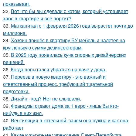
показывает.
32.
Вот что бы вы сделали с котом, который устраивает
хаос в квартире и всё портит?
33.
Маткапитал с 1 февраля 2026 года вырастет почти до
миллиона.
34.
Хозяин принёс в квартиру БУ мебель и налетел на
кругленькую сумму дезинсекторам.
35.
В 2025 году появилась куча спорных дизайнерских
решений.
36.
Когда попытался убраться на даче у деда.
37.
Переезд в новую квартиру - это важный и
ответственный процесс, требующий тщательной
подготовки.
38.
Дизайн - код? Нет не слышали.
39.
Французы отдают дома за 1 евро - лишь бы кто-
нибудь в них жил.
40.
Вентиляция в котельной: зачем она нужна и как она
работает
41.
Какие культурные учреждения Санкт-Петербурга