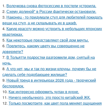
1.
Волочкова снова фотосессию в постели устроила.
2.
Схему долиной" в России фактически остановили.
3.
Наконец - то придумали стул для любителей покидать
вещи на стул, а не складывать их в шкаф.
4.
Какую красоту можно устроить в небольших японских
квартирках.
5.
Как некоторые представляют свой дом мечты.
6.
Поелитесь, какому цвету вы совершенно не
доверяете?
7.
В Тольятти подростки разгромили дом, снятый на
ночь.
8.
А что нет, мы и так по жизни клоуны, почему бы не
сделать себе подобающее жилище?
9.
Новый тренд в интерьерах 2026 года - творческий
беспорядок.
10.
Как интересно оформить чулан в кухне.
11.
Ничего необычного, это просто китайский ЖК.
12.
Только посмотрите, как цвет пола меняет ощущения