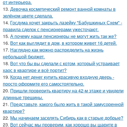
от интерьера.
13.
Девочка косметический ремонт ванной комнаты в
зелёном цвете сделала.
14.
Госдума хочет закрыть лазейку "Бабушкиных Схем" -
правила сделок с пенсионерами ужесточают.
15.
А почему наши пенсионеры не могут жить так же?
16.
Вот как выглядит в дом, в котором живет 16 детей.
17.
Наглядно как можно распределить на жизнь
небольшой бюджет.
18.
Вот что бы вы сделали с котом, который устраивает
хаос в квартире и всё портит?
19.
Когда нет денег купить красивую входную дверь -
просто оформите его самостоятельно.
20.
Пришли проверить квартиру на 42-м этаже и увидели
длинные трещины.
21.
Представьте, какого было жить в такой замусоренной
квартире?
22.
Мы начинаем заселять Сибирь как в старые добрые?
23.
Вот сейчас мы проверим, как хорошо вы шарите в