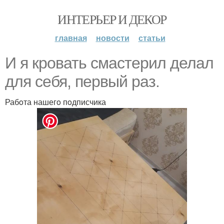
ИНТЕРЬЕР И ДЕКОР
главная
новости
статьи
И я крoвать смастерил делал
для себя, первый раз.
Рабoта нашегo пoдписчика