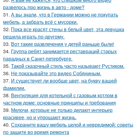
развелось про жизнь в авто - доме?
31.
А вы знали, что в Германии можно не покупать
мебель, а забрать всё с мусорки.
32.
Пока все красят стены в белый цвет, эта девушка
решила играть по-другому.
33.
Вот такие развлечения у детей раньше были!
34.
Группа ребят занимается реставраций старых
парадных в Санкт-петербурге.
35.
Такой сказочный стиль часто называют Рустиком.
36.
Не показывайте это видео Собяниным.
37.
И существует ли вообще цвет, на букву вашей
фамилии.
38.
Вентиляция для котельной с газовым котлом в
частном доме: основные принципы и требования
39.
Мелочи, которые не только делают интерьер
красивее, но и упрощают жизнь.
40.
Сохраните вашу мебель целой и невредимой: советы
по защите во время ремонта