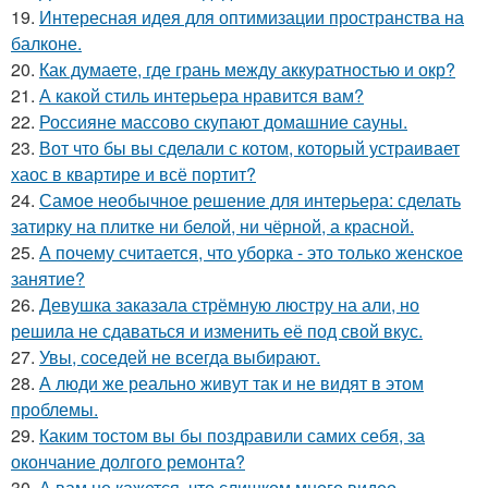
19.
Интересная идея для оптимизации пространства на
балконе.
20.
Как думаете, где грань между аккуратностью и окр?
21.
А какой стиль интерьера нравится вам?
22.
Россияне массово скупают домашние сауны.
23.
Вот что бы вы сделали с котом, который устраивает
хаос в квартире и всё портит?
24.
Самое необычное решение для интерьера: сделать
затирку на плитке ни белой, ни чёрной, а красной.
25.
А почему считается, что уборка - это только женское
занятие?
26.
Девушка заказала стрёмную люстру на али, но
решила не сдаваться и изменить её под свой вкус.
27.
Увы, соседей не всегда выбирают.
28.
А люди же реально живут так и не видят в этом
проблемы.
29.
Каким тостом вы бы поздравили самих себя, за
окончание долгого ремонта?
30.
А вам не кажется, что слишком много видео