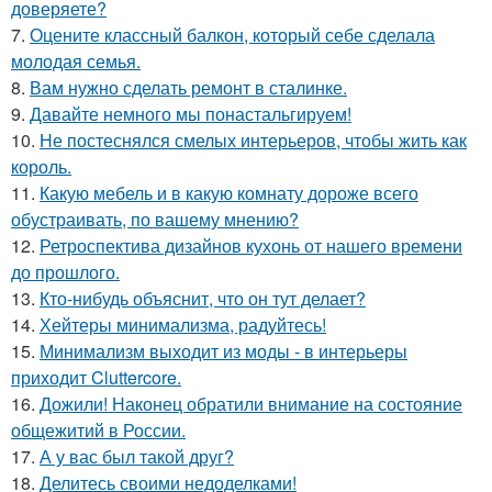
доверяете?
7.
Оцените классный балкон, который себе сделала
молодая семья.
8.
Вам нужно сделать ремонт в сталинке.
9.
Давайте немного мы понастальгируем!
10.
Не постеснялся смелых интерьеров, чтобы жить как
король.
11.
Какую мебель и в какую комнату дороже всего
обустраивать, по вашему мнению?
12.
Ретроспектива дизайнов кухонь от нашего времени
до прошлого.
13.
Кто-нибудь объяснит, что он тут делает?
14.
Хейтеры минимализма, радуйтесь!
15.
Минимализм выходит из моды - в интерьеры
приходит Cluttercore.
16.
Дожили! Наконец обратили внимание на состояние
общежитий в России.
17.
А у вас был такой друг?
18.
Делитесь своими недоделками!