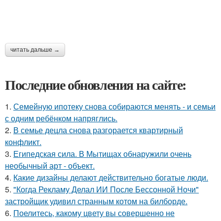
читать дальше →
Последние обновления на сайте:
1.
Семейную ипотеку снова собираются менять - и семьи
с одним ребёнком напряглись.
2.
В семье децла снова разгорается квартирный
конфликт.
3.
Египедская сила. В Мытищах обнаружили очень
необычный арт - объект.
4.
Какие дизайны делают действительно богатые люди.
5.
"Когда Рекламу Делал ИИ После Бессонной Ночи"
застройщик удивил странным котом на билборде.
6.
Поелитесь, какому цвету вы совершенно не