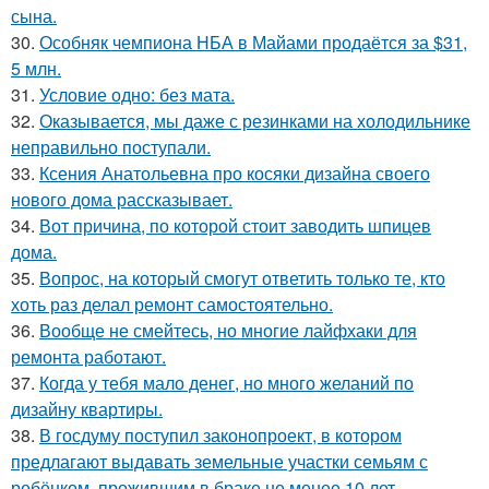
сына.
30.
Особняк чемпиона НБА в Майами продаётся за $31,
5 млн.
31.
Условие одно: без мата.
32.
Оказывается, мы даже с резинками на холодильнике
неправильно поступали.
33.
Ксения Анатольевна про косяки дизайна своего
нового дома рассказывает.
34.
Вот причина, по которой стоит заводить шпицев
дома.
35.
Вопрос, на который смогут ответить только те, кто
хоть раз делал ремонт самостоятельно.
36.
Вообще не смейтесь, но многие лайфхаки для
ремонта работают.
37.
Когда у тебя мало денег, но много желаний по
дизайну квартиры.
38.
В госдуму поступил законопроект, в котором
предлагают выдавать земельные участки семьям с
ребёнком, прожившим в браке не менее 10 лет.