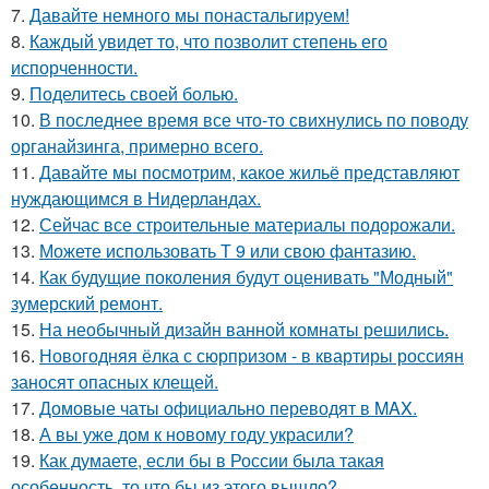
7.
Давайте немного мы понастальгируем!
8.
Каждый увидет то, что позволит степень его
испорченности.
9.
Поделитесь своей болью.
10.
В последнее время все что-то свихнулись по поводу
органайзинга, примерно всего.
11.
Давайте мы посмотрим, какое жильё представляют
нуждающимся в Нидерландах.
12.
Сейчас все строительные материалы подорожали.
13.
Можете использовать Т 9 или свою фантазию.
14.
Как будущие поколения будут оценивать "Модный"
зумерский ремонт.
15.
На необычный дизайн ванной комнаты решились.
16.
Новогодняя ёлка с сюрпризом - в квартиры россиян
заносят опасных клещей.
17.
Домовые чаты официально переводят в MAX.
18.
А вы уже дом к новому году украсили?
19.
Как думаете, если бы в России была такая
особенность, то что бы из этого вышло?