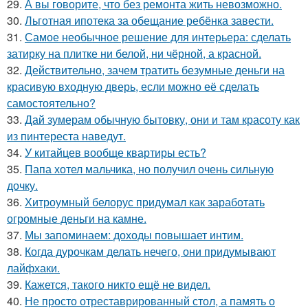
29.
А вы говорите, что без ремонта жить невозможно.
30.
Льготная ипотека за обещание ребёнка завести.
31.
Самое необычное решение для интерьера: сделать
затирку на плитке ни белой, ни чёрной, а красной.
32.
Действительно, зачем тратить безумные деньги на
красивую входную дверь, если можно её сделать
самостоятельно?
33.
Дай зумерам обычную бытовку, они и там красоту как
из пинтереста наведут.
34.
У китайцев вообще квартиры есть?
35.
Папа хотел мальчика, но получил очень сильную
дочку.
36.
Хитроумный белорус придумал как заработать
огромные деньги на камне.
37.
Мы запоминаем: доходы повышает интим.
38.
Когда дурочкам делать нечего, они придумывают
лайфхаки.
39.
Кажется, такого никто ещё не видел.
40.
Не просто отреставрированный стол, а память о