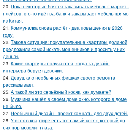
20.
Пока некоторые боятся заказывать мебель с маркет -
плейсов, кто-то идёт ва-банк и заказывает мебель прямо
из Китая.
21.
Коммуналка снова растёт - два повышения в 2026
году.
22.
Такова ситуация: покупательнице квартиры долиной
предложили самой искать мошенников и просить у них
деньги.
23.
Какие квартиры получаются, когда за дизайн
интерьера беруся девочки.
24.
Девушка о необычных фишках своего ремонта
рассказывает.
25.
А такой ли это серьёзный косяк, как думаете?
26.
Мужчина нашёл в своём доме окно, которого в доме
не было.
27.
Необычный дизайн - проект комнаты для двух детей.
28.
У всех в квартире есть тот самый косяк, который до
сих пор мозолит глаза.