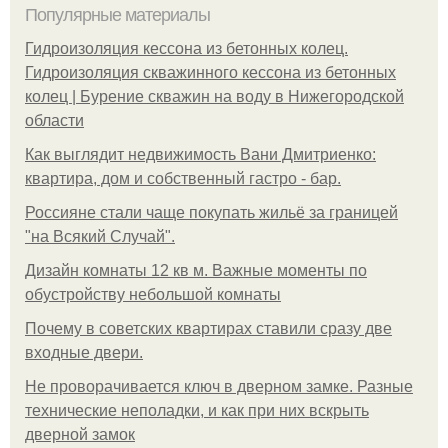
Популярные материалы
Гидроизоляция кессона из бетонных колец.
Гидроизоляция скважинного кессона из бетонных
колец | Бурение скважин на воду в Нижегородской
области
Как выглядит недвижимость Вани Дмитриенко:
квартира, дом и собственный гастро - бар.
Россияне стали чаще покупать жильё за границей
"на Всякий Случай".
Дизайн комнаты 12 кв м. Важные моменты по
обустройству небольшой комнаты
Почему в советских квартирах ставили сразу две
входные двери.
Не проворачивается ключ в дверном замке. Разные
технические неполадки, и как при них вскрыть
дверной замок