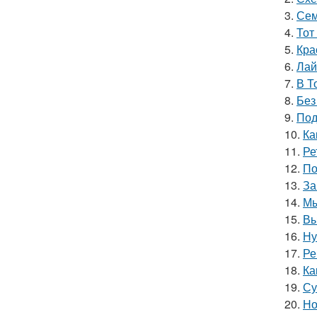
3.
Сем
4.
Тот
5.
Кра
6.
Лай
7.
В Т
8.
Без
9.
Под
10.
Ка
11.
Ре
12.
По
13.
За
14.
Мы
15.
Вы
16.
Ну
17.
Ре
18.
Ка
19.
Су
20.
Но