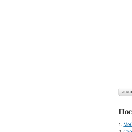
читат
Пос
1.
Меб
2.
Схе