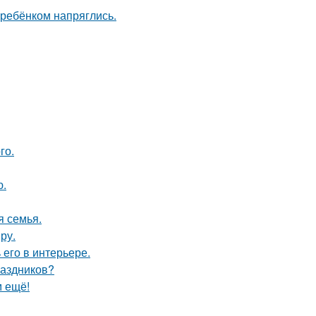
 ребёнком напряглись.
го.
ю.
я семья.
ру.
его в интерьере.
раздников?
м ещё!