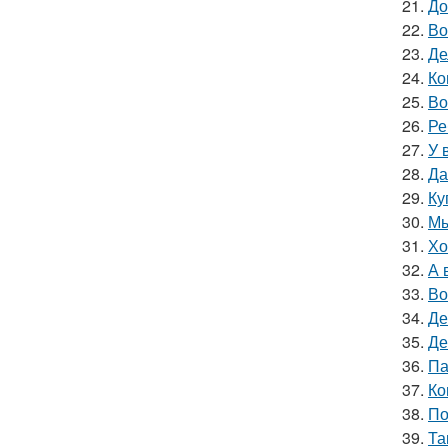
21.
До
22.
Во
23.
Де
24.
Ко
25.
Во
26.
Ре
27.
У 
28.
Да
29.
Ку
30.
Мы
31.
Хо
32.
А 
33.
Во
34.
Де
35.
Де
36.
Па
37.
Ко
38.
По
39.
Та