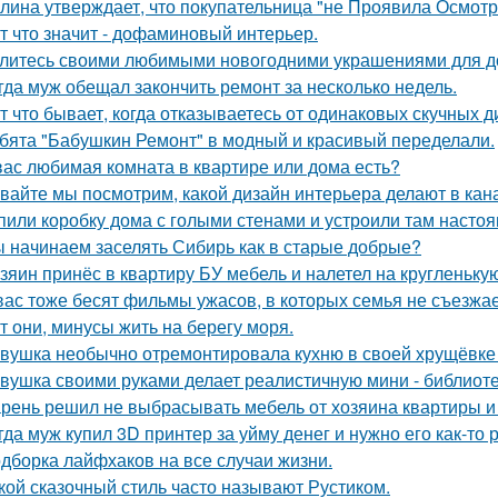
лина утверждает, что покупательница "не Проявила Осмотри
т что значит - дофаминовый интерьер.
литесь своими любимыми новогодними украшениями для д
гда муж обещал закончить ремонт за несколько недель.
т что бывает, когда отказываетесь от одинаковых скучных 
бята "Бабушкин Ремонт" в модный и красивый переделали.
вас любимая комната в квартире или дома есть?
вайте мы посмотрим, какой дизайн интерьера делают в кана
пили коробку дома с голыми стенами и устроили там насто
 начинаем заселять Сибирь как в старые добрые?
зяин принёс в квартиру БУ мебель и налетел на кругленьку
вас тоже бесят фильмы ужасов, в которых семья не съезжа
т они, минусы жить на берегу моря.
вушка необычно отремонтировала кухню в своей хрущёвке и
вушка своими руками делает реалистичную мини - библиоте
рень решил не выбрасывать мебель от хозяина квартиры и 
гда муж купил 3D принтер за уйму денег и нужно его как-то
дборка лайфхаков на все случаи жизни.
кой сказочный стиль часто называют Рустиком.