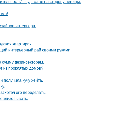
тельность" - суд встал на сторону певицы.
ома!
дизайнов интерьера.
дских квартирах.
ящий интерьерный рай своими руками.
ю сумму дезинсекторам.
ет из проклятых домов?
 получила кучу хейта.
ку.
захотел его переделать.
 реализовывать.