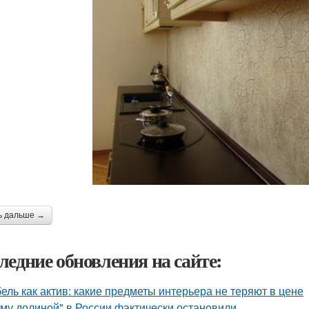
ь дальше →
ледние обновления на сайте:
ель как актив: какие предметы интерьера не теряют в цене
му долиной" в России фактически остановили.