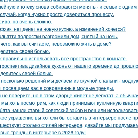
ейную ипотеку снова собираются менять - и семьи с одним
 случай, когда нужно просто довериться процессу.
сиво, но очень сложно.
фхак: нет денег на новую кухню, а изменений хочется?
ольятти подростки разгромили дом, снятый на ночь.
 чего, как вы считаете, невозможно жить в доме?
елитесь своей болью.
к правильно использовать всё пространство в комнате.
троспектива дизайнов кухонь от нашего времени до прошло
делитесь своей болью.
 несколько решений мы делаем из скучной спальни - модну
 посвящаем вас в современные модные тренды.
 не поверите, но в этом дворце живёт не депутат, а обычна
 мы хоть посмотрим, как люди принимают купленную кварти
бята нашли старый советский забор и решили использовать 
кое украшение вы хотели бы оставить в интерьере после п
ществует столько стилей интерьера, давайте мы придумае
вые тренды в интерьере в 2026 году!