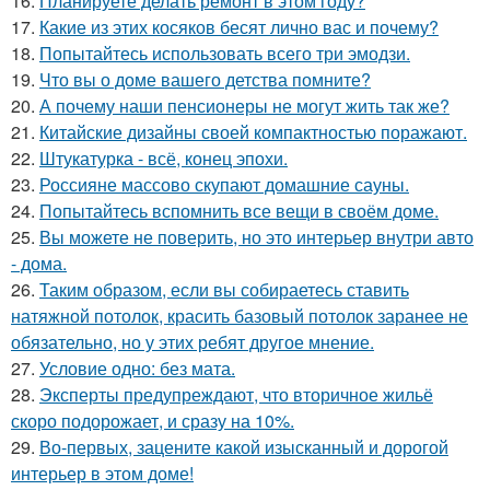
16.
Планируете делать ремонт в этом году?
17.
Какие из этих косяков бесят лично вас и почему?
18.
Попытайтесь использовать всего три эмодзи.
19.
Что вы о доме вашего детства помните?
20.
А почему наши пенсионеры не могут жить так же?
21.
Китайские дизайны своей компактностью поражают.
22.
Штукатурка - всё, конец эпохи.
23.
Россияне массово скупают домашние сауны.
24.
Попытайтесь вспомнить все вещи в своём доме.
25.
Вы можете не поверить, но это интерьер внутри авто
- дома.
26.
Таким образом, если вы собираетесь ставить
натяжной потолок, красить базовый потолок заранее не
обязательно, но у этих ребят другое мнение.
27.
Условие одно: без мата.
28.
Эксперты предупреждают, что вторичное жильё
скоро подорожает, и сразу на 10%.
29.
Во-первых, зацените какой изысканный и дорогой
интерьер в этом доме!