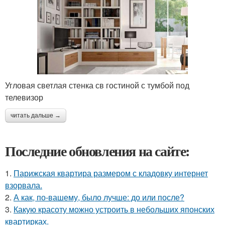
Угловая светлая стенка св гостиной с тумбой под
телевизор
читать дальше →
Последние обновления на сайте:
1.
Парижская квартира размером с кладовку интернет
взорвала.
2.
А как, по-вашему, было лучше: до или после?
3.
Какую красоту можно устроить в небольших японских
квартирках.