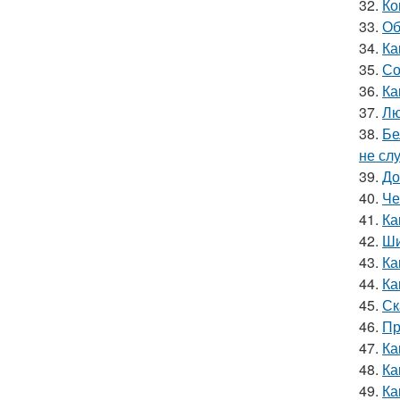
32.
Ко
33.
Об
34.
Ка
35.
Со
36.
Ка
37.
Лю
38.
Бе
не сл
39.
До
40.
Че
41.
Ка
42.
Ши
43.
Ка
44.
Ка
45.
Ск
46.
Пр
47.
Ка
48.
Ка
49.
Ка