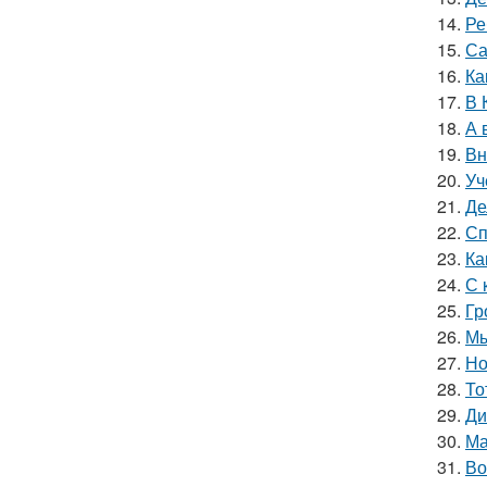
14.
Ре
15.
Са
16.
Ка
17.
В 
18.
А 
19.
Вн
20.
Уч
21.
Де
22.
Сп
23.
Ка
24.
С 
25.
Гр
26.
Мы
27.
Но
28.
То
29.
Ди
30.
Ма
31.
Во