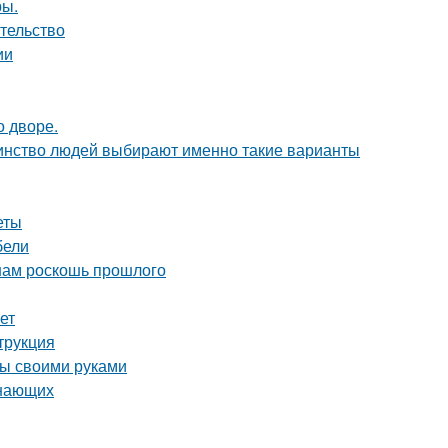
ры.
ательство
ии
о дворе.
шинство людей выбирают именно такие варианты
еты
бели
 нам роскошь прошлого
ет
трукция
бы своими руками
инающих