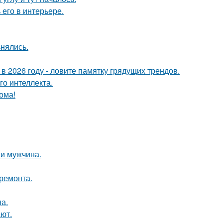
его в интерьере.
ьнялись.
 в 2026 году - ловите памятку грядущих трендов.
о интеллекта.
ома!
и мужчина.
 ремонта.
а.
ют.