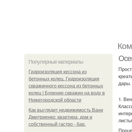
Ком
Осе
Популярные материалы
Прост
Гидроизоляция кессона из
креат
бетонных колец. Гидроизоляция
дары.
скважинного кессона из бетонных
колец | Бурение скважин на воду в
1. Ве
Нижегородской области
Класс
Как выглядит недвижимость Вани
интер
Дмитриенко: квартира, дом и
листь
собственный гастро - бар.
Проце