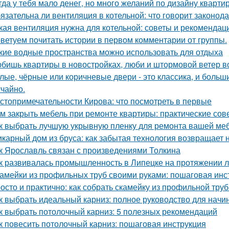
гда у тебя мало денег, но много желаний по дизайну кварти
язательна ли вентиляция в котельной: что говорит законод
кая вентиляция нужна для котельной: советы и рекомендац
ветуем почитать истории в первом комментарии от группы.
кие водные пространства можно использовать для отдыха
бишь квартиры в новостройках, люби и штормовой ветер в
лые, чёрные или коричневые двери - это классика, и боль
учайно.
стопримечательности Кирова: что посмотреть в первые
м закрыть мебель при ремонте квартиры: практические сов
к выбрать лучшую укрывную пленку для ремонта вашей ме
карный дом из бруса: как забытая технология возвращает
к Ярославль связан с произведениями Толкина
к развивалась промышленность в Липецке на протяжении л
амейки из профильных труб своими руками: пошаговая инс
осто и практично: как собрать скамейку из профильной тру
к выбрать идеальный карниз: полное руководство для нач
к выбрать потолочный карниз: 5 полезных рекомендаций
к повесить потолочный карниз: пошаговая инструкция