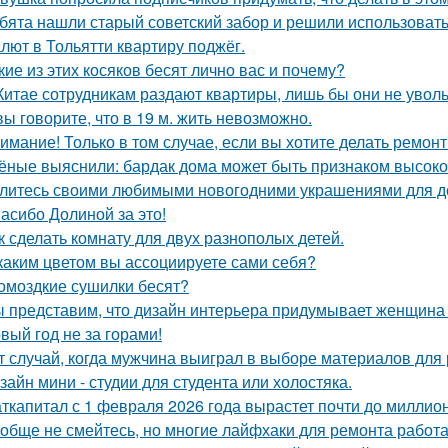
бята нашли старый советский забор и решили использовать 
лют в Тольятти квартиру поджёг.
кие из этих косяков бесят лично вас и почему?
Китае сотрудникам раздают квартиры, лишь бы они не увол
вы говорите, что в 19 м. жить невозможно.
имание! Только в том случае, если вы хотите делать ремонт
ёные выяснили: бардак дома может быть признаком высоког
литесь своими любимыми новогодними украшениями для д
асибо Долиной за это!
к сделать комнату для двух разнополых детей.
каким цветом вы ассоциируете сами себя?
омоздкие сушилки бесят?
 представим, что дизайн интерьера придумывает женщина 
вый год не за горами!
т случай, когда мужчина выиграл в выборе материалов для
зайн мини - студии для студента или холостяка.
ткапитал с 1 февраля 2026 года вырастет почти до миллион
обще не смейтесь, но многие лайфхаки для ремонта работа