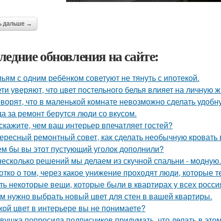
ь дальше →
ледние обновления на сайте:
ьям с одним ребёнком советуют не тянуть с ипотекой.
ети уверяют, что цвет постельного белья влияет на личную ж
оворят, что в маленькой комнате невозможно сделать удобн
да за ремонт берутся люди со вкусом.
скажите, чем ваш интерьер впечатляет гостей?
ересный ремонтный совет, как сделать необычную кровать 
ем бы вы этот пустующий уголок дополнили?
несколько решений мы делаем из скучной спальни - модную.
отко о том, через какое унижение проходят люди, которые т
ть некоторые вещи, которые были в квартирах у всех росси
м нужно выбрать новый цвет для стен в вашей квартиры.
кой цвет в интерьере вы не понимаете?
вушка попросила подписчиков придумать, что делать в этом 