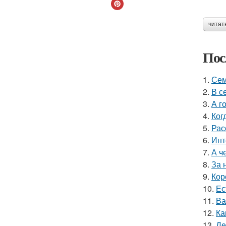
читат
Пос
1.
Сем
2.
В с
3.
А г
4.
Ког
5.
Рас
6.
Инт
7.
А ч
8.
За 
9.
Кор
10.
Ес
11.
Ва
12.
Ка
13.
Де