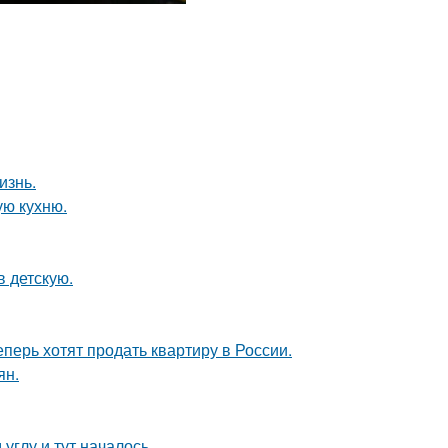
изнь.
ую кухню.
в детскую.
еперь хотят продать квартиру в России.
ян.
углу и тут началось.