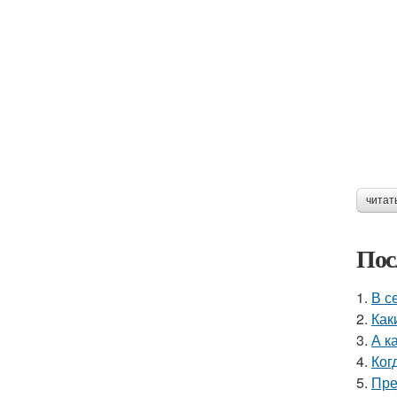
читат
Пос
1.
В с
2.
Как
3.
А к
4.
Ког
5.
Пре