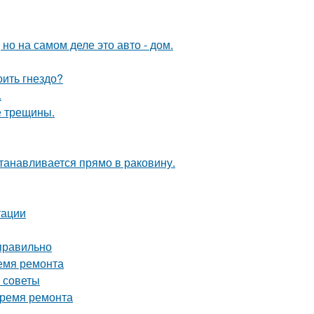
 но на самом деле это авто - дом.
оить гнездо?
.
е трещины.
танавливается прямо в раковину.
тации
 правильно
ремя ремонта
е советы
время ремонта