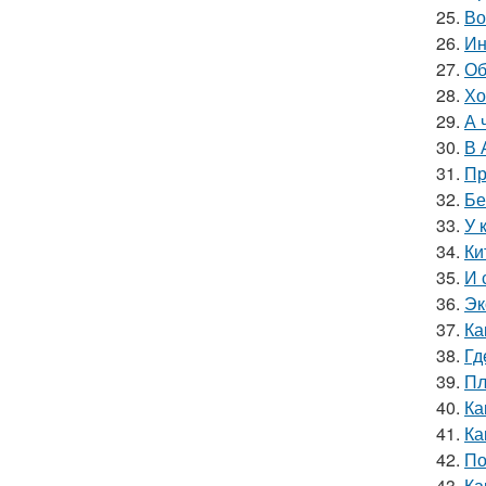
25.
Во
26.
Ин
27.
Об
28.
Хо
29.
А 
30.
В 
31.
Пр
32.
Бе
33.
У 
34.
Ки
35.
И 
36.
Эк
37.
Ка
38.
Гд
39.
Пл
40.
Ка
41.
Ка
42.
По
43.
Ка