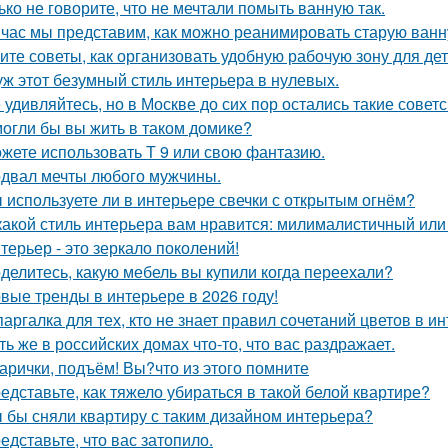
ько не говорите, что не мечтали помыть ванную так.
час мы представим, как можно реанимировать старую ванн
ите советы, как организовать удобную рабочую зону для де
уж этот безумный стиль интерьера в нулевых.
 удивляйтесь, но в Москве до сих пор остались такие советс
огли бы вы жить в таком домике?
жете использовать Т 9 или свою фантазию.
двал мечты любого мужчины.
 используете ли в интерьере свечки с открытым огнём?
какой стиль интерьера вам нравится: милималистичный ил
терьер - это зеркало поколений!
делитесь, какую мебель вы купили когда переехали?
вые тренды в интерьере в 2026 году!
аргалка для тех, кто не знает правил сочетаний цветов в ин
ть же в российских домах что-то, что вас раздражает.
арички, подъём! Вы?что из этого помните
едставьте, как тяжело убираться в такой белой квартире?
 бы сняли квартиру с таким дизайном интерьера?
едставьте, что вас затопило.