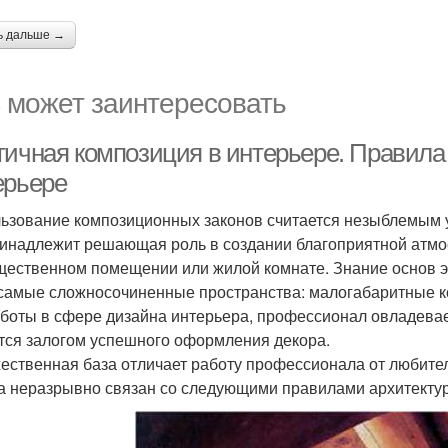
ь дальше →
 может заинтересовать
тичная композиция в интерьере. Правила
ерьере
ьзование композиционных законов считается незыблемым 
инадлежит решающая роль в создании благоприятной атмос
щественном помещении или жилой комнате. Знание основ э
самые сложносочиненные пространства: малогабаритные ком
аботы в сфере дизайна интерьера, профессионал овладевае
тся залогом успешного оформления декора.
ественная база отличает работу профессионала от любител
а неразрывно связан со следующими правилами архитекту