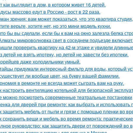
т как выглядит в дом, в котором живет 16 детей.
дусы массово едут в Россию - рост в 22 раза.
ман зрения: вам может показаться, что это квартира студия,
тите верьте, хотите нет, но это мини модель кухни.
что бы вы сделали, если бы к вам на окно залезла белка стр
Алматы микроволновка свет в соседнем подъезде включает
ишли проверить квартиру на 42-м этаже и увидели длинны
з детей не взять ипотеку, но детей не завести без ипотеки.
корейцев даже холодильники умный.
тайцы придумали интересный фильтр для воды, который ус
существует ли вообще цвет, на букву вашей фамилии.
ономия в ремонте не всегда может сыграть вам на руку.
к настроить вентиляцию котельной для безопасной эксплуа
е можно посмотреть современные театральные постановки
енка для дверей при ремонте: как выбрать и использовать
к защитить мебель от пыли и грязи с помощью пленки во в
к сохранить вещи и мебель во время ремонта: практически
лное руководство: как защитить двери от повреждений во 
кие лучшие парки и скверы для отдыха в Москве