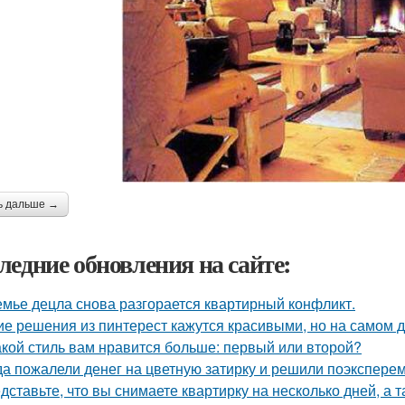
ь дальше →
ледние обновления на сайте:
емье децла снова разгорается квартирный конфликт.
ие решения из пинтерест кажутся красивыми, но на самом д
акой стиль вам нравится больше: первый или второй?
да пожалели денег на цветную затирку и решили поэкспер
дставьте, что вы снимаете квартирку на несколько дней, а т