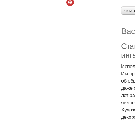
читат
Вас
Ста
инт
Испол
Им пр
об об
даже 
лет р
являе
Худож
декор