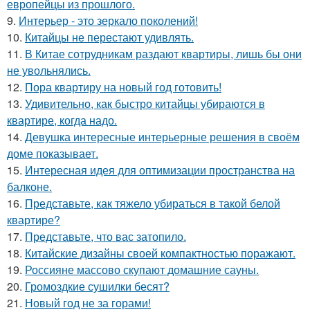
европейцы из прошлого.
9.
Интерьер - это зеркало поколений!
10.
Китайцы не перестают удивлять.
11.
В Китае сотрудникам раздают квартиры, лишь бы они
не увольнялись.
12.
Пора квартиру на новый год готовить!
13.
Удивительно, как быстро китайцы убираются в
квартире, когда надо.
14.
Девушка интересные интерьерные решения в своём
доме показывает.
15.
Интересная идея для оптимизации пространства на
балконе.
16.
Представьте, как тяжело убираться в такой белой
квартире?
17.
Представьте, что вас затопило.
18.
Китайские дизайны своей компактностью поражают.
19.
Россияне массово скупают домашние сауны.
20.
Громоздкие сушилки бесят?
21.
Новый год не за горами!