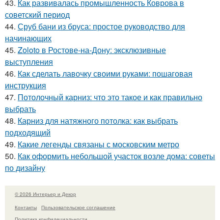
43.
Как развивалась промышленность Коврова в
советский период
44.
Сруб бани из бруса: простое руководство для
начинающих
45.
Zoloto в Ростове-на-Дону: эксклюзивные
выступления
46.
Как сделать лавочку своими руками: пошаговая
инструкция
47.
Потолочный карниз: что это такое и как правильно
выбрать
48.
Карниз для натяжного потолка: как выбрать
подходящий
49.
Какие легенды связаны с московским метро
50.
Как оформить небольшой участок возле дома: советы
по дизайну
© 2026 Интерьер и Декор
Контакты
Пользовательское соглашение
Политика конфидециальности