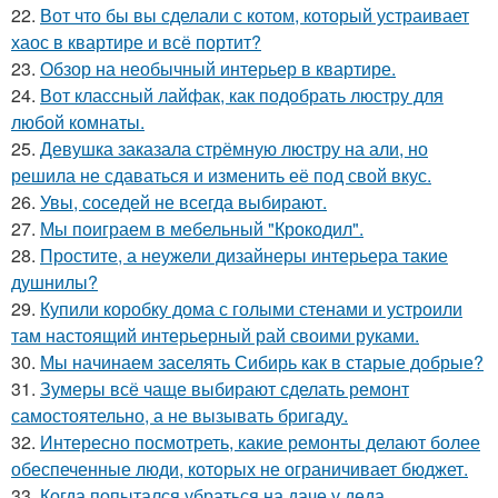
22.
Вот что бы вы сделали с котом, который устраивает
хаос в квартире и всё портит?
23.
Обзор на необычный интерьер в квартире.
24.
Вот классный лайфак, как подобрать люстру для
любой комнаты.
25.
Девушка заказала стрёмную люстру на али, но
решила не сдаваться и изменить её под свой вкус.
26.
Увы, соседей не всегда выбирают.
27.
Мы поиграем в мебельный "Крокодил".
28.
Простите, а неужели дизайнеры интерьера такие
душнилы?
29.
Купили коробку дома с голыми стенами и устроили
там настоящий интерьерный рай своими руками.
30.
Мы начинаем заселять Сибирь как в старые добрые?
31.
Зумеры всё чаще выбирают сделать ремонт
самостоятельно, а не вызывать бригаду.
32.
Интересно посмотреть, какие ремонты делают более
обеспеченные люди, которых не ограничивает бюджет.
33.
Когда попытался убраться на даче у деда.