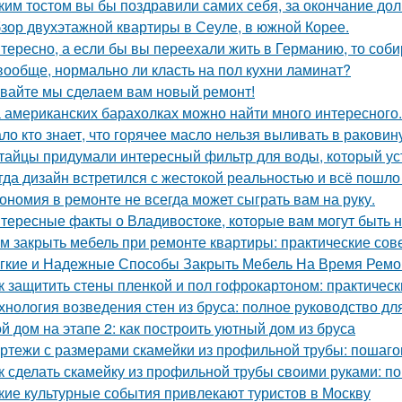
ким тостом вы бы поздравили самих себя, за окончание до
зор двухэтажной квартиры в Сеуле, в южной Корее.
тересно, а если бы вы переехали жить в Германию, то соб
вообще, нормально ли класть на пол кухни ламинат?
вайте мы сделаем вам новый ремонт!
 американских барахолках можно найти много интересного.
ло кто знает, что горячее масло нельзя выливать в раковин
тайцы придумали интересный фильтр для воды, который ус
гда дизайн встретился с жестокой реальностью и всё пошло 
ономия в ремонте не всегда может сыграть вам на руку.
тересные факты о Владивостоке, которые вам могут быть 
м закрыть мебель при ремонте квартиры: практические сов
гкие и Надежные Способы Закрыть Мебель На Время Ремо
к защитить стены пленкой и пол гофрокартоном: практичес
хнология возведения стен из бруса: полное руководство д
й дом на этапе 2: как построить уютный дом из бруса
ртежи с размерами скамейки из профильной трубы: пошаго
к сделать скамейку из профильной трубы своими руками: п
кие культурные события привлекают туристов в Москву