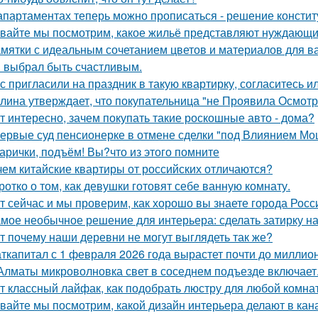
апартаментах теперь можно прописаться - решение констит
вайте мы посмотрим, какое жильё представляют нуждающи
мятки с идеальным сочетанием цветов и материалов для в
 выбрал быть счастливым.
с пригласили на праздник в такую квартирку, согласитесь и
лина утверждает, что покупательница "не Проявила Осмотри
т интересно, зачем покупать такие роскошные авто - дома?
ервые суд пенсионерке в отмене сделки "под Влиянием Мо
арички, подъём! Вы?что из этого помните
чем китайские квартиры от российских отличаются?
ротко о том, как девушки готовят себе ванную комнату.
т сейчас и мы проверим, как хорошо вы знаете города Росс
мое необычное решение для интерьера: сделать затирку на п
т почему наши деревни не могут выглядеть так же?
ткапитал с 1 февраля 2026 года вырастет почти до миллион
Алматы микроволновка свет в соседнем подъезде включает
т классный лайфак, как подобрать люстру для любой комна
вайте мы посмотрим, какой дизайн интерьера делают в кана