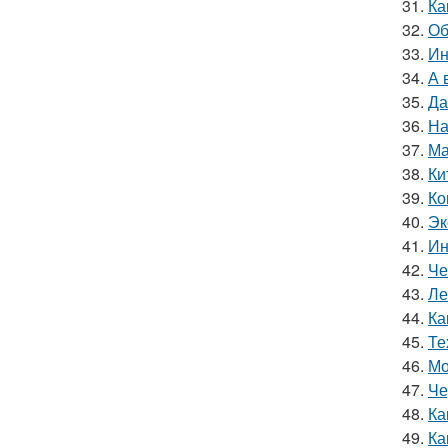
31.
Ка
32.
Об
33.
Ин
34.
А 
35.
Да
36.
На
37.
Ма
38.
Ки
39.
Ко
40.
Эк
41.
Ин
42.
Че
43.
Ле
44.
Ка
45.
Те
46.
Мо
47.
Че
48.
Ка
49.
Ка