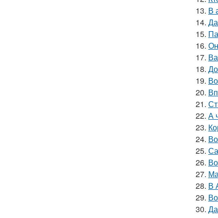
13.
В 
14.
Да
15.
Па
16.
Он
17.
Ва
18.
До
19.
Во
20.
Вп
21.
Ст
22.
А 
23.
Ко
24.
Во
25.
Са
26.
Во
27.
Ма
28.
В 
29.
Во
30.
Да