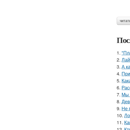
читат
Пос
1.
"Пл
2.
Лай
3.
А к
4.
При
5.
Как
6.
Рас
7.
Мы 
8.
Дев
9.
Не 
10.
Ло
11.
Ка
12.
Кт