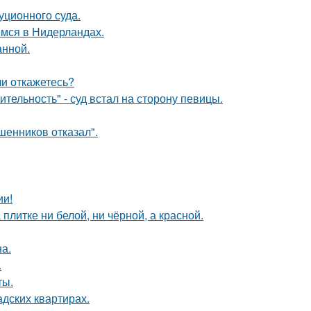
уционного суда.
мся в Нидерландах.
анной.
ли откажетесь?
тельность" - суд встал на сторону певицы.
шенников отказал".
ии!
литке ни белой, ни чёрной, а красной.
а.
.
ты.
дских квартирах.