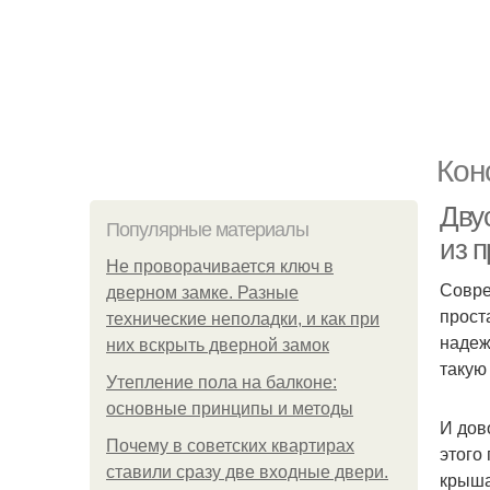
Кон
Дву
Популярные материалы
из 
Не проворачивается ключ в
Совре
дверном замке. Разные
прост
технические неполадки, и как при
надеж
них вскрыть дверной замок
такую
Утепление пола на балконе:
основные принципы и методы
И дов
Почему в советских квартирах
этого
ставили сразу две входные двери.
крыша