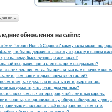
ь дальше →
ледние обновления на сайте:
атёжки Готовят Новый Сюрприз" коммуналка может подоро
фхаки, чтобы поддерживать чистоту и красоту в вашем жил
ак, по-вашему, было лучше: до или после?
знавайтесь, какие цвета стен вас прям раздражают?
ая из этих лестниц могла бы присниться вам в ночном кош
скажите, чем ваш интерьер впечатляет гостей?
посмотрим, как идеально вписать в интерьер винтаж.
очки как думаете, что делает дом уютным?
постеснялся смелых интерьеров, чтобы жить как король.
вите советы, как организовать удобную рабочую зону для д
к правильно использовать всё пространство в комнате.
о-нибудь объяснит, что он тут делает?