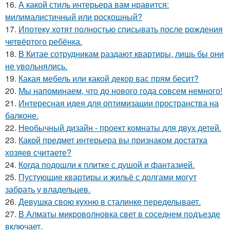
16.
А какой стиль интерьера вам нравится:
милималистичный или роскошный?
17.
Ипотеку хотят полностью списывать после рождения
четвёртого ребёнка.
18.
В Китае сотрудникам раздают квартиры, лишь бы они
не увольнялись.
19.
Какая мебель или какой декор вас прям бесит?
20.
Мы напоминаем, что до нового года совсем немного!
21.
Интересная идея для оптимизации пространства на
балконе.
22.
Необычный дизайн - проект комнаты для двух детей.
23.
Какой предмет интерьера вы признаком достатка
хозяев считаете?
24.
Когда подошли к плитке с душой и фантазией.
25.
Пустующие квартиры и жильё с долгами могут
забрать у владельцев.
26.
Девушка свою кухню в сталинке переделывает.
27.
В Алматы микроволновка свет в соседнем подъезде
включает.