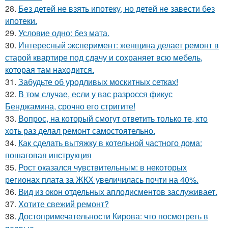
28.
Без детей не взять ипотеку, но детей не завести без
ипотеки.
29.
Условие одно: без мата.
30.
Интересный эксперимент: женщина делает ремонт в
старой квартире под сдачу и сохраняет всю мебель,
которая там находится.
31.
Забудьте об уродливых москитных сетках!
32.
В том случае, если у вас разросся фикус
Бенджамина, срочно его стригите!
33.
Вопрос, на который смогут ответить только те, кто
хоть раз делал ремонт самостоятельно.
34.
Как сделать вытяжку в котельной частного дома:
пошаговая инструкция
35.
Рост оказался чувствительным: в некоторых
регионах плата за ЖКХ увеличилась почти на 40%.
36.
Вид из окон отдельных аплодисментов заслуживает.
37.
Хотите свежий ремонт?
38.
Достопримечательности Кирова: что посмотреть в