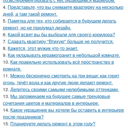
поэксперементировать с нестирающимся маркером.
4.
Представьте, что вы снимаете квартирку на несколько
дней, а там такой ремонт.
5.
Памятка для тех, кто собирается в будущем делать
ремонт, но не придумал дизайн.
6.
Какой всвет вы бы выбрали для своего коридора?
7.
Сдавать квартиру "Втихую" больше не получится.
8.
Кажется, этот мужик что-то знает.
9.
Как укладывать керамогранит в небольшой комнате.
10.
Как правильно использовать всё пространство в
комнате.
11.
Можно бесконечно смотреть на три вещи: как горит
огонь, течёт вода и как другие люди делают ремонт.
12.
Делитесь своими самыми нелюбимыми оттенками.
13.
Мы запоминаем на будущее самые трендовые
сочетания цветов и материалов в интерьере.
14.
Какое украшение вы хотели бы оставить в интерьере
после праздников?
15.
Планируете делать ремонт в этом году?