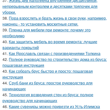
37.
Жизнь дев наполнена внутренней дисциплиной,
непрерывным контролем и десятками тряпочек для
уборки.
38.
Пора взрослеть и брать жизнь в свои руки, например,
наконец - то установить москитные сетки.
39.
Пленка для мебели при ремонте: почему это
необходимо
40.
Как защитить мебель во время ремонта: лучшие
варианты покрытий
41.
Как Ярославль связан с произведениями Толкина
42.
Полное руководство по строительству дома из бруса:
пошаговая инструкция
43.
Как собрать брус быстро и просто: пошаговая
инструкция
44.
Сруб бани из бруса: простое руководство для
начинающих
45.
Технология возведения стен из бруса: полное
руководство для начинающих
46.
Какие сувениры можно привезти из Усть-Илимска