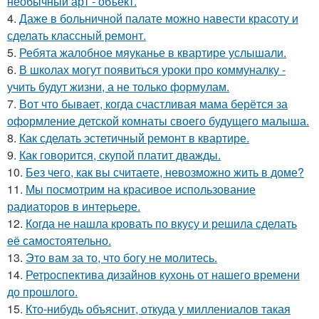
необычный арт - объект.
4.
Даже в больничной палате можно навести красоту и
сделать классный ремонт.
5.
Ребята жалобное мяуканье в квартире услышали.
6.
В школах могут появиться уроки про коммуналку -
учить будут жизни, а не только формулам.
7.
Вот что бывает, когда счастливая мама берётся за
оформление детской комнаты своего будущего малыша.
8.
Как сделать эстетичный ремонт в квартире.
9.
Как говорится, скупой платит дважды.
10.
Без чего, как вы считаете, невозможно жить в доме?
11.
Мы посмотрим на красивое использование
радиаторов в интерьере.
12.
Когда не нашла кровать по вкусу и решила сделать
её самостоятельно.
13.
Это вам за то, что богу не молитесь.
14.
Ретроспектива дизайнов кухонь от нашего времени
до прошлого.
15.
Кто-нибудь объяснит, откуда у миллениалов такая