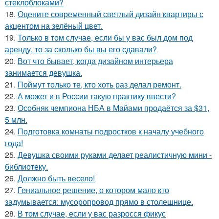
стеклоблоками?
18.
Оцените современный светлый дизайн квартиры с
акцентом на зелёный цвет.
19.
Только в том случае, если бы у вас был дом под
аренду, то за сколько бы вы его сдавали?
20.
Вот что бывает, когда дизайном интерьера
занимается девушка.
21.
Поймут только те, кто хоть раз делал ремонт.
22.
А может и в России такую практику ввести?
23.
Особняк чемпиона НБА в Майами продаётся за $31,
5 млн.
24.
Подготовка комнаты подростков к началу учебного
года!
25.
Девушка своими руками делает реалистичную мини -
библиотеку.
26.
Должно быть весело!
27.
Гениальное решение, о котором мало кто
задумывается: мусоропровод прямо в столешнице.
28.
В том случае, если у вас разросся фикус