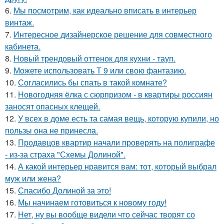
6.
Мы посмотрим, как идеально вписать в интерьер
винтаж.
7.
Интересное дизайнерское решение для совместного
кабинета.
8.
Новый трендовый оттенок для кухни - тауп.
9.
Можете использовать Т 9 или свою фантазию.
10.
Согласились бы спать в такой комнате?
11.
Новогодняя ёлка с сюрпризом - в квартиры россиян
заносят опасных клещей.
12.
У всех в доме есть та самая вещь, которую купили, но
пользы она не принесла.
13.
Продавцов квартир начали проверять на полиграфе
- из-за страха "Схемы Долиной".
14.
А какой интерьер нравится вам: тот, который выбрал
муж или жена?
15.
Спасибо Долиной за это!
16.
Мы начинаем готовиться к новому году!
17.
Нет, ну вы вообще видели что сейчас творят со