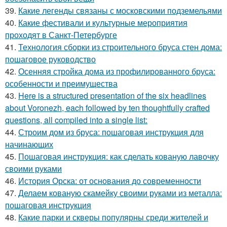
39.
Какие легенды связаны с московскими подземельями
40.
Какие фестивали и культурные мероприятия
проходят в Санкт-Петербурге
41.
Технология сборки из строительного бруса стен дома:
пошаговое руководство
42.
Осенняя стройка дома из профилированного бруса:
особенности и преимущества
43.
Here is a structured presentation of the six headlines
about Voronezh, each followed by ten thoughtfully crafted
questions, all compiled into a single list:
44.
Строим дом из бруса: пошаговая инструкция для
начинающих
45.
Пошаговая инструкция: как сделать кованую лавочку
своими руками
46.
История Орска: от основания до современности
47.
Делаем кованую скамейку своими руками из металла:
пошаговая инструкция
48.
Какие парки и скверы популярны среди жителей и