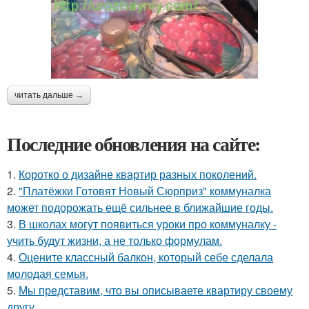
читать дальше →
Последние обновления на сайте:
1.
Коротко о дизайне квартир разных поколений.
2.
"Платёжки Готовят Новый Сюрприз" коммуналка
может подорожать ещё сильнее в ближайшие годы.
3.
В школах могут появиться уроки про коммуналку -
учить будут жизни, а не только формулам.
4.
Оцените классный балкон, который себе сделала
молодая семья.
5.
Мы представим, что вы описываете квартиру своему
другу.