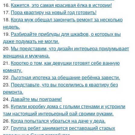
16.
Кажется, это самая красивая ёлка в истории!
17.
Пора квартиру на новый год готовить!
18.
Когда муж обещал закончить ремонт за несколько
недель.
19.
Разбирайте приблуды для шкафов, о которых вы
даже подумать не могли.
20.
Мы представим, что дизайн интерьера придумывает
женщина и мужчина.
21.
Коротко о том, как девушки готовят себе ванную
комнату.
22.
Льготная ипотека за обещание ребёнка завести.
23.
Представьте, что вы поселились в квартиру без
ремонта.
24.
Давайте мы поиграем!
25.
Купили коробку дома с голыми стенами и устроили
там настоящий интерьерный рай своими руками.
26.
Когда попытался убраться на даче у деда.
27.
Группа ребят занимается реставраций старых