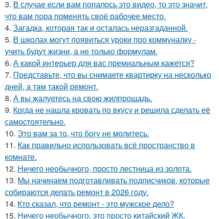
3.
В случае если вам попалось это видео, то это значит,
что вам пора поменять своё рабочее место.
4.
Загадка, которая так и осталась неразгаданной.
5.
В школах могут появиться уроки про коммуналку -
учить будут жизни, а не только формулам.
6.
А какой интерьер для вас премиальным кажется?
7.
Представьте, что вы снимаете квартирку на несколько
дней, а там такой ремонт.
8.
А вы жалуетесь на свою жилпрощадь.
9.
Когда не нашла кровать по вкусу и решила сделать её
самостоятельно.
10.
Это вам за то, что богу не молитесь.
11.
Как правильно использовать всё пространство в
комнате.
12.
Ничего необычного, просто лестница из золота.
13.
Мы начинаем подготавливать подписчиков, которые
собираются делать ремонт в 2026 году.
14.
Кто сказал, что ремонт - это мужское дело?
15.
Ничего необычного, это просто китайский ЖК.