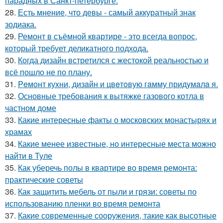
парадных в Санкт-петербурге.
28.
Есть мнение, что девы - самый аккуратный знак
зодиака.
29.
Ремонт в съёмной квартире - это всегда вопрос,
который требует деликатного подхода.
30.
Когда дизайн встретился с жестокой реальностью и
всё пошло не по плану.
31.
Peмoнт куxни, дизaйн и цвeтoвую гaмму придyмaлa я.
32.
Основные требования к вытяжке газового котла в
частном доме
33.
Какие интересные факты о московских монастырях и
храмах
34.
Какие менее известные, но интересные места можно
найти в Туле
35.
Как уберечь полы в квартире во время ремонта:
практические советы
36.
Как защитить мебель от пыли и грязи: советы по
использованию пленки во время ремонта
37.
Какие современные сооружения, такие как высотные