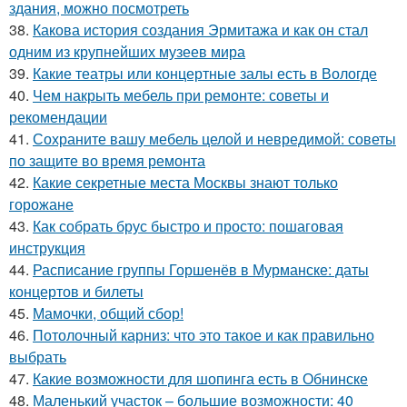
здания, можно посмотреть
38.
Какова история создания Эрмитажа и как он стал
одним из крупнейших музеев мира
39.
Какие театры или концертные залы есть в Вологде
40.
Чем накрыть мебель при ремонте: советы и
рекомендации
41.
Сохраните вашу мебель целой и невредимой: советы
по защите во время ремонта
42.
Какие секретные места Москвы знают только
горожане
43.
Как собрать брус быстро и просто: пошаговая
инструкция
44.
Расписание группы Горшенёв в Мурманске: даты
концертов и билеты
45.
Мамочки, общий сбор!
46.
Потолочный карниз: что это такое и как правильно
выбрать
47.
Какие возможности для шопинга есть в Обнинске
48.
Маленький участок – большие возможности: 40