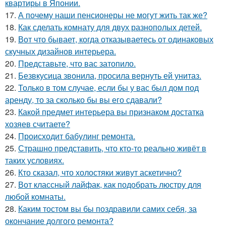
квартиры в Японии.
17.
А почему наши пенсионеры не могут жить так же?
18.
Как сделать комнату для двух разнополых детей.
19.
Вот что бывает, когда отказываетесь от одинаковых
скучных дизайнов интерьера.
20.
Представьте, что вас затопило.
21.
Безвкусица звонила, просила вернуть ей унитаз.
22.
Только в том случае, если бы у вас был дом под
аренду, то за сколько бы вы его сдавали?
23.
Какой предмет интерьера вы признаком достатка
хозяев считаете?
24.
Происходит бабулинг ремонта.
25.
Страшно представить, что кто-то реально живёт в
таких условиях.
26.
Кто сказал, что холостяки живут аскетично?
27.
Вот классный лайфак, как подобрать люстру для
любой комнаты.
28.
Каким тостом вы бы поздравили самих себя, за
окончание долгого ремонта?