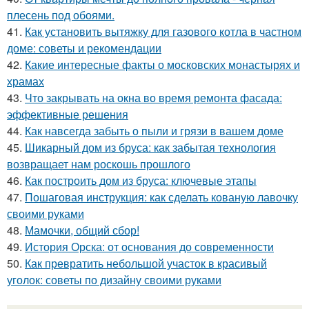
плесень под обоями.
41.
Как установить вытяжку для газового котла в частном
доме: советы и рекомендации
42.
Какие интересные факты о московских монастырях и
храмах
43.
Что закрывать на окна во время ремонта фасада:
эффективные решения
44.
Как навсегда забыть о пыли и грязи в вашем доме
45.
Шикарный дом из бруса: как забытая технология
возвращает нам роскошь прошлого
46.
Как построить дом из бруса: ключевые этапы
47.
Пошаговая инструкция: как сделать кованую лавочку
своими руками
48.
Мамочки, общий сбор!
49.
История Орска: от основания до современности
50.
Как превратить небольшой участок в красивый
уголок: советы по дизайну своими руками