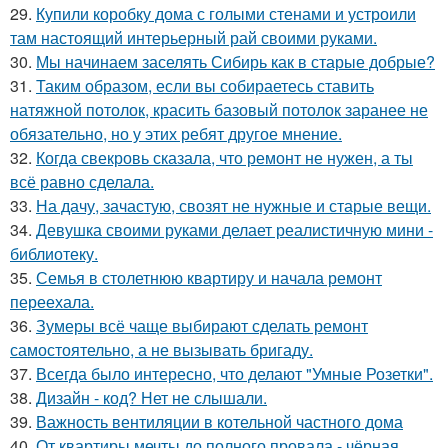
29.
Купили коробку дома с голыми стенами и устроили
там настоящий интерьерный рай своими руками.
30.
Мы начинаем заселять Сибирь как в старые добрые?
31.
Таким образом, если вы собираетесь ставить
натяжной потолок, красить базовый потолок заранее не
обязательно, но у этих ребят другое мнение.
32.
Когда свекровь сказала, что ремонт не нужен, а ты
всё равно сделала.
33.
На дачу, зачастую, свозят не нужные и старые вещи.
34.
Девушка своими руками делает реалистичную мини -
библиотеку.
35.
Семья в столетнюю квартиру и начала ремонт
переехала.
36.
Зумеры всё чаще выбирают сделать ремонт
самостоятельно, а не вызывать бригаду.
37.
Всегда было интересно, что делают "Умные Розетки".
38.
Дизайн - код? Нет не слышали.
39.
Важность вентиляции в котельной частного дома
40.
От квартиры мечты до полного провала - чёрная