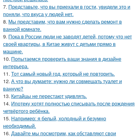
7.
Представьте, что вы приехали в гости, увидели это и
поняли, что вкуса у людей нет.
8.
Мы представим, что вам нужно сделать ремонт в
ванной комнате.
9.
Пока в России люди не заводят детей, потому что нет
своей квартиры, в Китае живут с детьми прямо в
машине.
10.
Попытаемся проверить ваши знания в дизайне
интерьера.
11.
Тот самый новый год, который не повторить.
12.
А что вы думаете: нужно ли совмещать туалет и
ванную?
13.
Китайцы не перестают удивлять.
14.
Ипотеку хотят полностью списывать после рождения
четвёртого ребёнка.
15.
Например: я белый, холодный и безумно
необходимый.
16.
Давайте мы посмотрим, как обставляют свои