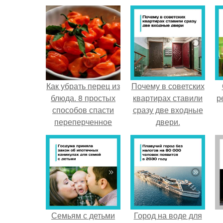
Как убрать перец из
Почему в советских
блюда. 8 простых
квартирах ставили
р
способов спасти
сразу две входные
переперченное
двери.
блюдо
Семьям с детьми
Город на воде для