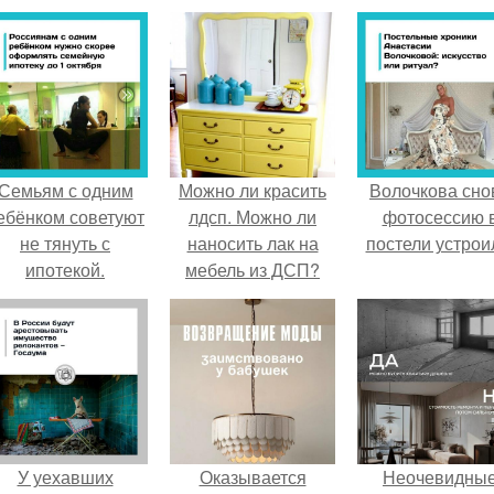
Семьям с одним
Можно ли красить
Волочкова сно
ебёнком советуют
лдсп. Можно ли
фотосессию 
не тянуть с
наносить лак на
постели устрои
ипотекой.
мебель из ДСП?
У уехавших
Оказывается
Неочевидны