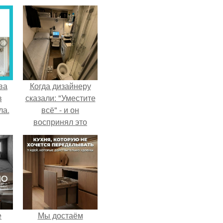
ва
Когда дизайнеру
в
сказали: "Уместите
ла.
всё" - и он
воспринял это
слишком
буквально.
е
Мы достаём