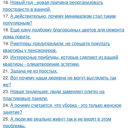
16.
Новый год - новая причина реорганизовать
пространсто в ванной.
17.
А действительно, почему минимализм стал таким
популярным?
18.
Ещё одну подборку благородных цветов для ремонта
дома ловите.
19.
Риелторы предупредили: не спешите покупать
квартиры у пенсионеров.
20.
Интересные приблуды, которые сделают из вашей
квартиры - олицетворение эстетики.
21.
Задача не из простых.
22.
Вот почему наши деревни не могут выглядеть так
же?
23.
Новая тенденция: люди заменяют плитку на
пластиковые панели.
24.
А почему считается, что уборка - это только женское
занятие?
25.
А люди же реально живут так и не видят в этом
проблемы.