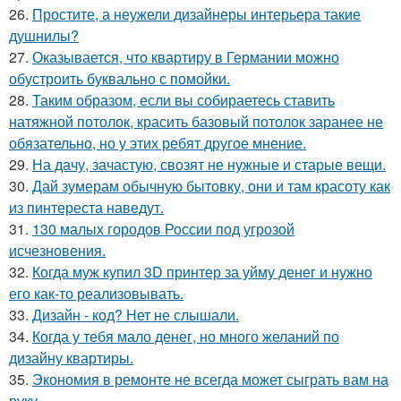
26.
Простите, а неужели дизайнеры интерьера такие
душнилы?
27.
Оказывается, что квартиру в Германии можно
обустроить буквально с помойки.
28.
Таким образом, если вы собираетесь ставить
натяжной потолок, красить базовый потолок заранее не
обязательно, но у этих ребят другое мнение.
29.
На дачу, зачастую, свозят не нужные и старые вещи.
30.
Дай зумерам обычную бытовку, они и там красоту как
из пинтереста наведут.
31.
130 малых городов России под угрозой
исчезновения.
32.
Когда муж купил 3D принтер за уйму денег и нужно
его как-то реализовывать.
33.
Дизайн - код? Нет не слышали.
34.
Когда у тебя мало денег, но много желаний по
дизайну квартиры.
35.
Экономия в ремонте не всегда может сыграть вам на
руку.