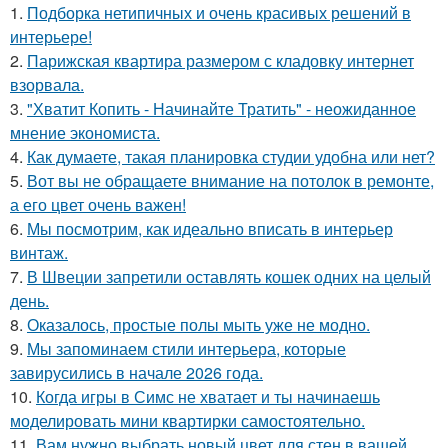
1.
Подборка нетипичных и очень красивых решений в
интерьере!
2.
Парижская квартира размером с кладовку интернет
взорвала.
3.
"Хватит Копить - Начинайте Тратить" - неожиданное
мнение экономиста.
4.
Как думаете, такая планировка студии удобна или нет?
5.
Вот вы не обращаете внимание на потолок в ремонте,
а его цвет очень важен!
6.
Мы посмотрим, как идеально вписать в интерьер
винтаж.
7.
В Швеции запретили оставлять кошек одних на целый
день.
8.
Оказалось, простые полы мыть уже не модно.
9.
Мы запоминаем стили интерьера, которые
завирусились в начале 2026 года.
10.
Когда игры в Симс не хватает и ты начинаешь
моделировать мини квартирки самостоятельно.
11.
Вам нужно выбрать новый цвет для стен в вашей