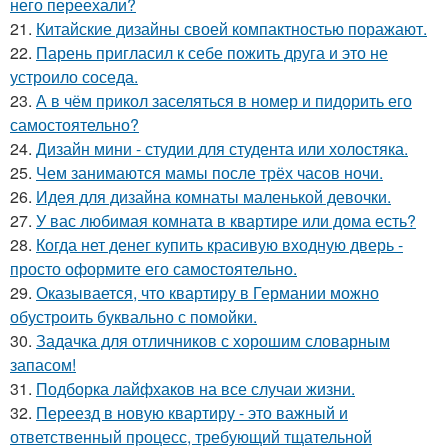
него переехали?
21.
Китайские дизайны своей компактностью поражают.
22.
Парень пригласил к себе пожить друга и это не
устроило соседа.
23.
А в чём прикол заселяться в номер и пидорить его
самостоятельно?
24.
Дизайн мини - студии для студента или холостяка.
25.
Чем занимаются мамы после трёх часов ночи.
26.
Идея для дизайна комнаты маленькой девочки.
27.
У вас любимая комната в квартире или дома есть?
28.
Когда нет денег купить красивую входную дверь -
просто оформите его самостоятельно.
29.
Оказывается, что квартиру в Германии можно
обустроить буквально с помойки.
30.
Задачка для отличников с хорошим словарным
запасом!
31.
Подборка лайфхаков на все случаи жизни.
32.
Переезд в новую квартиру - это важный и
ответственный процесс, требующий тщательной