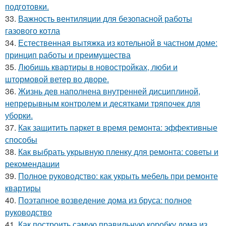
подготовки.
33.
Важность вентиляции для безопасной работы
газового котла
34.
Естественная вытяжка из котельной в частном доме:
принцип работы и преимущества
35.
Любишь квартиры в новостройках, люби и
штормовой ветер во дворе.
36.
Жизнь дев наполнена внутренней дисциплиной,
непрерывным контролем и десятками тряпочек для
уборки.
37.
Как защитить паркет в время ремонта: эффективные
способы
38.
Как выбрать укрывную пленку для ремонта: советы и
рекомендации
39.
Полное руководство: как укрыть мебель при ремонте
квартиры
40.
Поэтапное возведение дома из бруса: полное
руководство
41.
Как построить самую правильную коробку дома из